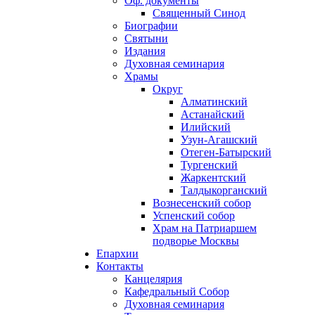
Оф. документы
Священный Синод
Биографии
Святыни
Издания
Духовная семинария
Храмы
Округ
Алматинский
Астанайский
Илийский
Узун-Агашский
Отеген-Батырский
Тургенский
Жаркентский
Талдыкорганский
Вознесенский собор
Успенский собор
Храм на Патриаршем
подворье Москвы
Епархии
Контакты
Канцелярия
Кафедральный Собор
Духовная семинария