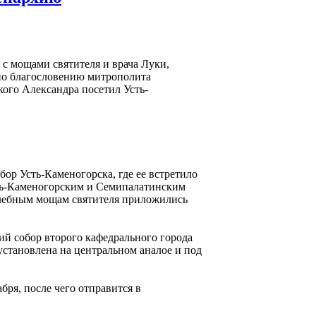
г с мощами святителя и врача Луки,
по благословению митрополита
кого Александра посетил Усть-
ор Усть-Каменогорска, где ее встретило
сть-Каменогорским и Семипалатинским
елебным мощам святителя приложились
ий собор второго кафедрального города
установлена на центральном аналое и под
абря, после чего отправится в