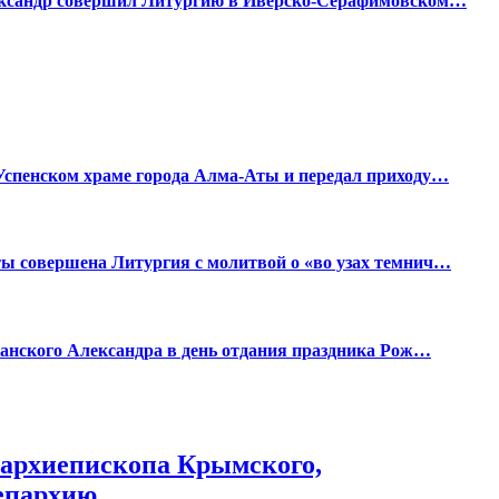
ександр совершил Литургию в Иверско-Серафимовском…
спенском храме города Алма-Аты и передал приходу…
 совершена Литургия с молитвой о «во узах темнич…
анского Александра в день отдания праздника Рож…
 архиепископа Крымского,
епархию