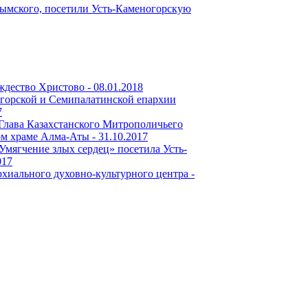
ждество Христово -
08.01.2018
огорской и Семипалатинской епархии
7
 Глава Казахстанского Митрополичьего
ом храме Алма-Аты -
31.10.2017
мягчение злых сердец» посетила Усть-
017
рхиального духовно-культурного центра -