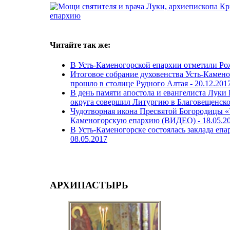
Читайте так же:
В Усть-Каменогорской епархии отметили Ро
Итоговое собрание духовенства Усть-Камен
прошло в столице Рудного Алтая -
20.12.201
В день памяти апостола и евангелиста Луки
округа совершил Литургию в Благовещенск
Чудотворная икона Пресвятой Богородицы «У
Каменогорскую епархию (ВИДЕО) -
18.05.2
В Усть-Каменогорске состоялась заклада епа
08.05.2017
АРХИПАСТЫРЬ