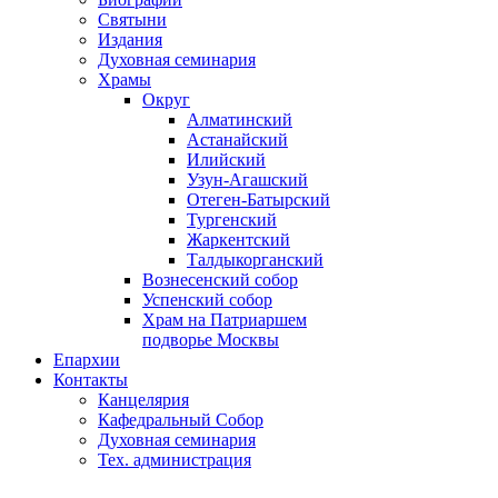
Святыни
Издания
Духовная семинария
Храмы
Округ
Алматинский
Астанайский
Илийский
Узун-Агашский
Отеген-Батырский
Тургенский
Жаркентский
Талдыкорганский
Вознесенский собор
Успенский собор
Храм на Патриаршем
подворье Москвы
Епархии
Контакты
Канцелярия
Кафедральный Собор
Духовная семинария
Тех. администрация