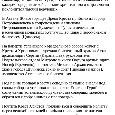
каждом городе великой святыне христианского мира смогли
поклониться тысячи верующих.
В Астану Животворящее Древо Креста прибыло из города
Петропавловска в сопровождении епископа
Петропавловского и Булаевского Гурия и делегации
насельников монастыря Кутлумуш во главе с иеромонахом
Филофеем (Цоцосом).
На паперти Успенского кафедрального собора ковчег с
Крестом Христовым встречали благочинный храмов Астаны
архимандрит Сергий (Карамышев), руководитель
Издательского отдела Митрополичьего Округа архимандрит
Иосиф (Еременко), настоятель Михаило-Архангельского
храма города Щучинска архимандрит Николай (Карпов),
духовенство Астанайского благочиния.
Под пение тропаря Кресту Господню святыню внесли под
своды собора и установили на аналое. Епископ Гурий в
сослужении астанайского духовенства совершил молебен и
обратился к собравшимся с проповедью.
Почтить Крест Христов, поклониться и совершить молитву
перед великой святыней прибыли православные жители