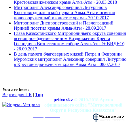
Крестовоздвиженском храме Алма-Аты -
20.03.2018
Митрополит Александр совершил Литургию в
Крестовоздвиженской церкви Алма-Аты и освятил
новосооруженный иконостас храма -
30.10.2017
Митрополит Днепропетровский и Павлоградский
Ириней посетил храмы Алма-Аты -
28.09.2017
Глава Казахстанского Митрополичьего округа совершил
всенощное бдение с чином Воздвижения Креста
Господня в Вознесенском соборе Алма-Аты (+ ВИДЕО)
-
26.09.2017
В день памяти благоверных князей Петра и Февронии
Муромских митрополит Александр совершил Литургию
в Крестовоздвиженском храме Алма-Аты -
08.07.2017
You are here:
Версия для ПК
|
Top
pritvor.kz
© 2010-2018 Архив
официального сайта "Митрополичий
Округ в Республике Казахстан"
mitropolia.kz
Использование материалов разрешено при
условии наличия активной ссылки на сайт