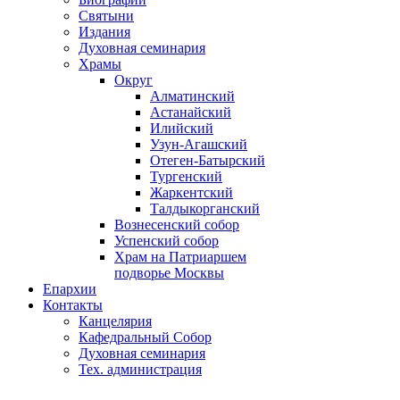
Святыни
Издания
Духовная семинария
Храмы
Округ
Алматинский
Астанайский
Илийский
Узун-Агашский
Отеген-Батырский
Тургенский
Жаркентский
Талдыкорганский
Вознесенский собор
Успенский собор
Храм на Патриаршем
подворье Москвы
Епархии
Контакты
Канцелярия
Кафедральный Собор
Духовная семинария
Тех. администрация