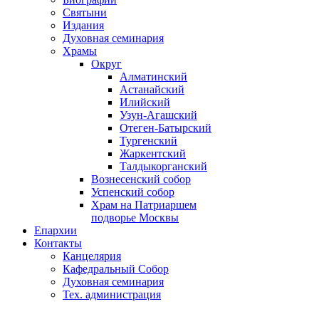
Святыни
Издания
Духовная семинария
Храмы
Округ
Алматинский
Астанайский
Илийский
Узун-Агашский
Отеген-Батырский
Тургенский
Жаркентский
Талдыкорганский
Вознесенский собор
Успенский собор
Храм на Патриаршем
подворье Москвы
Епархии
Контакты
Канцелярия
Кафедральный Собор
Духовная семинария
Тех. администрация