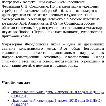
изографом - Заслуженным художником Российской
Федерации С.Н. Соколовым. Поля и рама иконы украшены
серебрянной вызолоченной ризой – басменным окладом в
древнерусском стиле, изготовленным в художественной
мастерской им. Александра Невского в г. Москве известным
ювелиром А.И. Анискиным. В Свято-Софийском соборе
обители священный дар встречали настоятельница монастыря
игумения Любовь (Якушкина) с насельницами, духовенство и
прихожане храма.
Чудотворная Феодоровская икона – одна из древнейших
святынь христианского мира. Этот образ Богородицы
традиционно почитается православным народом как
покровительствующий семейному благополучию. Перед
списками с этой иконы совершаются молитвы о рождении и
воспитании детей, о помощи в трудных родах.
Читайте так же:
Православный календарь. 2 апреля 2018 года (ВИДЕО) -
02.04.2018
Православный календарь. 1 апреля 2018 года (ВИДЕО) -
01.04.2018