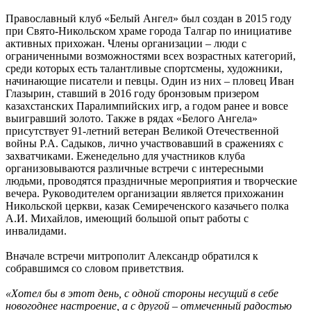
Православный клуб «Белый Ангел» был создан в 2015 году
при Свято-Никольском храме города Талгар по инициативе
активных прихожан. Члены организации – люди с
ограниченными возможностями всех возрастных категорий,
среди которых есть талантливые спортсмены, художники,
начинающие писатели и певцы. Один из них – пловец Иван
Глазырин, ставший в 2016 году бронзовым призером
казахстанских Паралимпийских игр, а годом ранее и вовсе
выигравший золото. Также в рядах «Белого Ангела»
присутствует 91-летний ветеран Великой Отечественной
войны Р.А. Садыков, лично участвовавший в сражениях с
захватчиками. Еженедельно для участников клуба
организовываются различные встречи с интересными
людьми, проводятся праздничные мероприятия и творческие
вечера. Руководителем организации является прихожанин
Никольской церкви, казак Семиреченского казачьего полка
А.И. Михайлов, имеющий большой опыт работы с
инвалидами.
Вначале встречи митрополит Александр обратился к
собравшимся со словом приветствия.
«Хотел бы в этот день, с одной стороны несущий в себе
новогоднее настроение, а с другой – отмеченный радостью