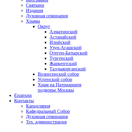
Святыни
Издания
Духовная семинария
Храмы
Округ
Алматинский
Астанайский
Илийский
Узун-Агашский
Отеген-Батырский
Тургенский
Жаркентский
Талдыкорганский
Вознесенский собор
Успенский собор
Храм на Патриаршем
подворье Москвы
Епархии
Контакты
Канцелярия
Кафедральный Собор
Духовная семинария
Тех. администрация