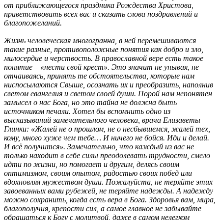
от приближающегося праздника Рождества Христова,
приветствовать всех вас и сказать слова поздравлений и
благопожеланий.
Жизнь человеческая многогранна, в ней перемешиваются
такие разные, противоположные понятия как добро и зло,
милосердие и черствость. В православной вере есть такое
понятие – «нести свой крест». Это значит не унывая, не
отчаиваясь, принять те обстоятельства, которые нам
ниспосылаются Свыше, осознать их и преобразить, наполнив
светом евангелия и светом своей души. Порой нам непонятен
замысел о нас Бога, но это тайна не должна быть
источником печали. Хотел бы вспомнить одно из
высказываний замечательного человека, врача Елизаветы
Глинки: «Жалей не о прошлом, не о несбывшемся, жалей тех,
кому, много хуже чем тебе… И ничего не бойся. Иди и делай.
И всё получится». Замечательно, что каждый из вас не
только находит в себе силы преодолевать трудности, смело
идти по жизни, но помогает и другим, делясь своим
оптимизмом, своим опытом, радостью своих побед или
вдохновляя мужеством души. Пожалуйста, не теряйте этих
завоеванных вами рубежей, не теряйте надежды. А надежду
можно сохранить, когда есть вера в Бога. Здоровья вам, мира,
благополучия, крепости сил, а самое главное не забывайте
обращаться к Богу с молитвой, даже в самом нелегком