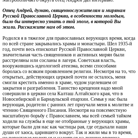
Отец Андрей, думаю, священнослужителям и мирянам
Русской Православной Церкви, в особенности молодым,
было бы интересно узнать о той эпохе, в которой Вы
жили. Расскажите нам об этом.
Родился я в тяжелое для православных верующих время, когда
по всей стране закрывались храмы и монастыри. Шел 1935-й
год, почти весь епископат Русской Православной Церкви,
значительная часть священников и активных мирян были
расстреляны или сосланы в лагеря. Советская власть,
вооружившись идеологией атеизма, всеми способами
боролась со всяким проявлением религии. Несмотря на то, что
открытых, действующих церквей почти не осталось, меня
смогли крестить именно в храме, чудом уцелевшем от
закрытия и разграбления. Таинство крещения надо мной
совершили в церкви села Калташ Алтайского края, что в
Новосибирской и Барнаульской епархии. Семья у нас была
верующая, родители с ранних лет приучали меня к молитве и
чтению Священного Писания. Несмотря на повсеместную
масштабную борьбу с Православием, мы всей семьей тайком
ходили на службы в еще не отобранные у верующих храмы,
которые были для нас как частицы рая, где отдыхали наши
души от хаоса, царившего вокруг. Так и жили мы в то время,
не переставая молиться и надеяться на лучшие времена.