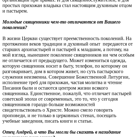
простых прихожан владыка стал настоящим духовным отцом
и пастырем.
Молодые священники чем-то отличаются от Вашего
поколения?
В жизни Церкви существует преемственность поколений. На
протяжении веков традиции и духовный опыт передаются от
старших архипастырей и пастырей к младшим, а потому, на
мой взгляд, нынешнее поколение священников ни чем особым
не отличается от предыдущего. Может измениться одежда,
которую священник носит в быту, телефон, по которому он
разговаривает, дом в котором живет, но суть пастырского
служения неизменна. Совершение Божественной Литургии,
исполнение треб для прихожан, частая молитва и чтение
Писания были и остаются центром жизни всякого
священника. Единственное, пожалуй, что отличает пастырей
советской эпохи от современных, это то, что у сегодня
священников гораздо больше возможностей
свидетельствовать о Христе. Можно смело говорить
проповеди, и не только в церковных стенах, посещать
учебные заведения, писать книги и статьи.
Отец Андрей, а что Вы могли бы сказать в назидание