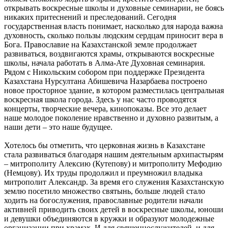
открывать воскресные школы и духовные семинарии, не боясь
никаких притеснений и преследований. Сегодня
государственная власть понимает, насколько для народа важна
духовность, сколько пользы людским сердцам приносит вера в
Бога. Православие на Казахстанской земле продолжает
развиваться, воздвигаются храмы, открываются воскресные
школы, начала работать в Алма-Ате Духовная семинария.
Рядом с Никольским собором при поддержке Президента
Казахстана Нурсултана Абишевича Назарбаева построено
новое просторное здание, в котором разместилась центральная
воскресная школа города. Здесь у нас часто проводятся
концерты, творческие вечера, кинопоказы. Все это делает
наше молодое поколение нравственно и духовно развитым, а
наши дети – это наше будущее.
Хотелось бы отметить, что церковная жизнь в Казахстане
стала развиваться благодаря нашим деятельным архипастырям
– митрополиту Алексию (Кутепову) и митрополиту Мефодию
(Немцову). Их труды продолжил и преумножил владыка
митрополит Александр. За время его служения Казахстанскую
землю посетило множество святынь, больше людей стало
ходить на богослужения, православные родители начали
активней приводить своих детей в воскресные школы, юноши
и девушки объединяются в кружки и образуют молодежные
организации при храмах. И для священнослужителей, и для