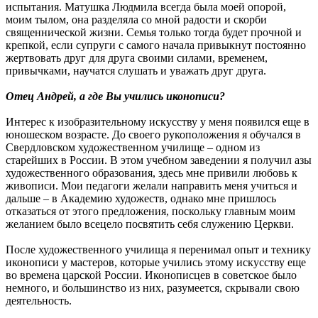
испытания. Матушка Людмила всегда была моей опорой,
моим тылом, она разделяла со мной радости и скорби
священнической жизни. Семья только тогда будет прочной и
крепкой, если супруги с самого начала привыкнут постоянно
жертвовать друг для друга своими силами, временем,
привычками, научатся слушать и уважать друг друга.
Отец Андрей, а где Вы учились иконописи?
Интерес к изобразительному искусству у меня появился еще в
юношеском возрасте. До своего рукоположения я обучался в
Свердловском художественном училище – одном из
старейших в России. В этом учебном заведении я получил азы
художественного образования, здесь мне привили любовь к
живописи. Мои педагоги желали направить меня учиться и
дальше – в Академию художеств, однако мне пришлось
отказаться от этого предложения, поскольку главным моим
желанием было всецело посвятить себя служению Церкви.
После художественного училища я перенимал опыт и технику
иконописи у мастеров, которые учились этому искусству еще
во времена царской России. Иконописцев в советское было
немного, и большинство из них, разумеется, скрывали свою
деятельность.