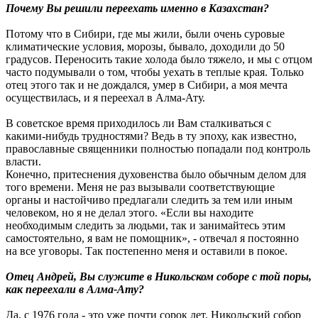
Почему Вы решили переехать именно в Казахстан?
Потому что в Сибири, где мы жили, были очень суровые
климатические условия, морозы, бывало, доходили до 50
градусов. Переносить такие холода было тяжело, и мы с отцом
часто подумывали о том, чтобы уехать в теплые края. Только
отец этого так и не дождался, умер в Сибири, а моя мечта
осуществилась, и я переехал в Алма-Ату.
В советское время приходилось ли Вам сталкиваться с
какими-нибудь трудностями? Ведь в ту эпоху, как известно,
православные священники полностью попадали под контроль
власти.
Конечно, притеснения духовенства было обычным делом для
того времени. Меня не раз вызывали соответствующие
органы и настойчиво предлагали следить за тем или иным
человеком, но я не делал этого. «Если вы находите
необходимым следить за людьми, так и занимайтесь этим
самостоятельно, я вам не помощник», - отвечал я постоянно
на все уговоры. Так постепенно меня и оставили в покое.
Отец Андрей, Вы служите в Никольском соборе с той поры,
как переехали в Алма-Ату?
Да, с 1976 года - это уже почти сорок лет. Никольский собор