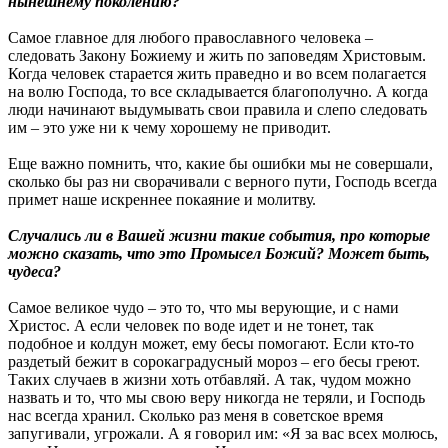
нынешнему поколению?
Самое главное для любого православного человека –
следовать Закону Божиему и жить по заповедям Христовым.
Когда человек старается жить праведно и во всем полагается
на волю Господа, то все складывается благополучно. А когда
люди начинают выдумывать свои правила и слепо следовать
им – это уже ни к чему хорошему не приводит.
Еще важно помнить, что, какие бы ошибки мы не совершали,
сколько бы раз ни сворачивали с верного пути, Господь всегда
примет наше искреннее покаяние и молитву.
Случались ли в Вашей жизни такие события, про которые
можно сказать, что это Промысел Божий? Может быть,
чудеса?
Самое великое чудо – это то, что мы верующие, и с нами
Христос. А если человек по воде идет и не тонет, так
подобное и колдун может, ему бесы помогают. Если кто-то
раздетый бежит в сорокаградусный мороз – его бесы греют.
Таких случаев в жизни хоть отбавляй. А так, чудом можно
назвать и то, что мы свою веру никогда не теряли, и Господь
нас всегда хранил. Сколько раз меня в советское время
запугивали, угрожали. А я говорил им: «Я за вас всех молюсь,