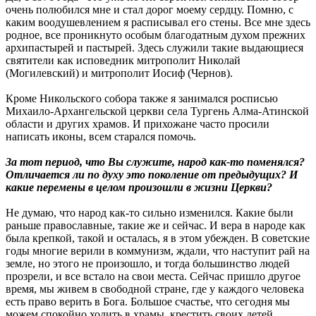
очень полюбился мне и стал дорог моему сердцу. Помню, с
каким воодушевлением я расписывал его стены. Все мне здесь
родное, все проникнуто особым благодатным духом прежних
архипастырей и пастырей. Здесь служили такие выдающиеся
святители как исповедник митрополит Николай
(Могилевский) и митрополит Иосиф (Чернов).
Кроме Никольского собора также я занимался росписью
Михаило-Архангельской церкви села Тургень Алма-Атинской
области и других храмов. И прихожане часто просили
написать иконы, всем старался помочь.
За тот период, что Вы служите, народ как-то поменялся?
Отличается ли по духу это поколение от предыдущих? И
какие перемены в целом произошли в жизни Церкви?
Не думаю, что народ как-то сильно изменился. Какие были
раньше православные, такие же и сейчас. И вера в народе как
была крепкой, такой и осталась, я в этом убежден. В советские
годы многие верили в коммунизм, ждали, что наступит рай на
земле, но этого не произошло, и тогда большинство людей
прозрели, и все встало на свои места. Сейчас пришло другое
время, мы живем в свободной стране, где у каждого человека
есть право верить в Бога. Большое счастье, что сегодня мы
можем спокойно ходить в храмы, крестить своих детей,