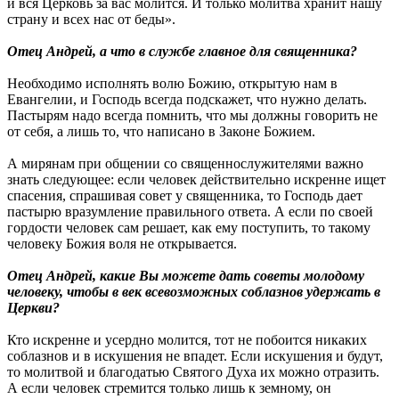
и вся Церковь за вас молится. И только молитва хранит нашу
страну и всех нас от беды».
Отец Андрей, а что в службе главное для священника?
Необходимо исполнять волю Божию, открытую нам в
Евангелии, и Господь всегда подскажет, что нужно делать.
Пастырям надо всегда помнить, что мы должны говорить не
от себя, а лишь то, что написано в Законе Божием.
А мирянам при общении со священнослужителями важно
знать следующее: если человек действительно искренне ищет
спасения, спрашивая совет у священника, то Господь дает
пастырю вразумление правильного ответа. А если по своей
гордости человек сам решает, как ему поступить, то такому
человеку Божия воля не открывается.
Отец Андрей, какие Вы можете дать советы молодому
человеку, чтобы в век всевозможных соблазнов удержать в
Церкви?
Кто искренне и усердно молится, тот не побоится никаких
соблазнов и в искушения не впадет. Если искушения и будут,
то молитвой и благодатью Святого Духа их можно отразить.
А если человек стремится только лишь к земному, он