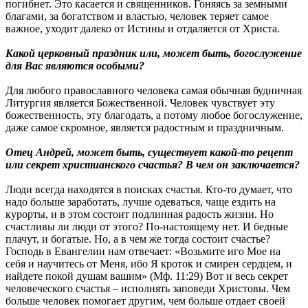
погибнет. Это касается и священников. Гоняясь за земными
благами, за богатством и властью, человек теряет самое
важное, уходит далеко от Истины и отдаляется от Христа.
Какой церковный праздник или, может быть, богослужение
для Вас являются особыми?
Для любого православного человека самая обычная будничная
Литургия является Божественной. Человек чувствует эту
божественность, эту благодать, а потому любое богослужение,
даже самое скромное, является радостным и праздничным.
Отец Андрей, может быть, существует какой-то рецепт
или секрет христианского счастья? В чем он заключается?
Люди всегда находятся в поисках счастья. Кто-то думает, что
надо больше заработать, лучше одеваться, чаще ездить на
курорты, и в этом состоит подлинная радость жизни. Но
счастливы ли люди от этого? По-настоящему нет. И бедные
плачут, и богатые. Но, а в чем же тогда состоит счастье?
Господь в Евангелии нам отвечает: «Возьмите иго Мое на
себя и научитесь от Меня, ибо Я кроток и смирен сердцем, и
найдете покой душам вашим» (Мф. 11:29) Вот и весь секрет
человеческого счастья – исполнять заповеди Христовы. Чем
больше человек помогает другим, чем больше отдает своей