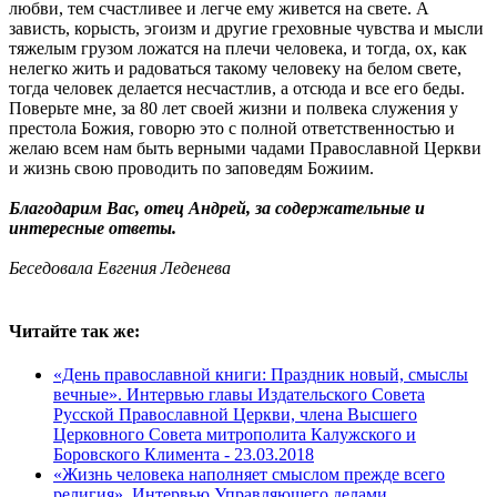
любви, тем счастливее и легче ему живется на свете. А
зависть, корысть, эгоизм и другие греховные чувства и мысли
тяжелым грузом ложатся на плечи человека, и тогда, ох, как
нелегко жить и радоваться такому человеку на белом свете,
тогда человек делается несчастлив, а отсюда и все его беды.
Поверьте мне, за 80 лет своей жизни и полвека служения у
престола Божия, говорю это с полной ответственностью и
желаю всем нам быть верными чадами Православной Церкви
и жизнь свою проводить по заповедям Божиим.
Благодарим Вас, отец Андрей, за содержательные и
интересные ответы.
Беседовала Евгения Леденева
Читайте так же:
«День православной книги: Праздник новый, смыслы
вечные». Интервью главы Издательского Совета
Русской Православной Церкви, члена Высшего
Церковного Совета митрополита Калужского и
Боровского Климента -
23.03.2018
«Жизнь человека наполняет смыслом прежде всего
религия». Интервью Управляющего делами