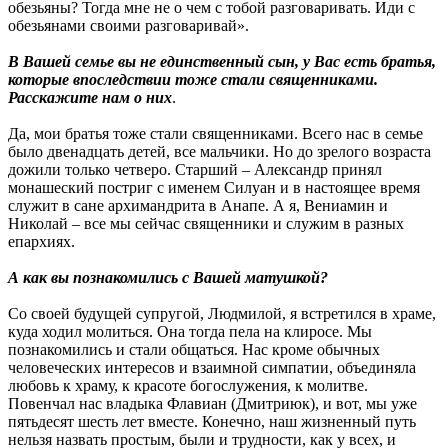
обезьяны? Тогда мне не о чем с тобой разговаривать. Иди с
обезьянами своими разговаривай».
В Вашей семье вы не единственный сын, у Вас есть братья,
которые впоследствии тоже стали священниками.
Расскажите нам о них
.
Да, мои братья тоже стали священниками. Всего нас в семье
было двенадцать детей, все мальчики. Но до зрелого возраста
дожили только четверо. Старший – Александр принял
монашеский постриг с именем Силуан и в настоящее время
служит в сане архимандрита в Анапе. А я, Вениамин и
Николай – все мы сейчас священники и служим в разных
епархиях.
А как вы познакомились с Вашей матушкой?
Со своей будущей супругой, Людмилой, я встретился в храме,
куда ходил молиться. Она тогда пела на клиросе. Мы
познакомились и стали общаться. Нас кроме обычных
человеческих интересов и взаимной симпатии, объединяла
любовь к храму, к красоте богослужения, к молитве.
Повенчал нас владыка Флавиан (Дмитриюк), и вот, мы уже
пятьдесят шесть лет вместе. Конечно, наш жизненный путь
нельзя назвать простым, были и трудности, как у всех, и