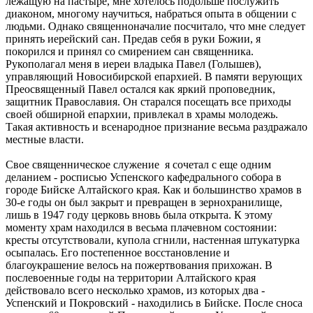
лежащую на пастыре, мне хотелось подольше послужить
диаконом, многому научиться, набраться опыта в общении с
людьми. Однако священноначалие посчитало, что мне следует
принять иерейский сан. Предав себя в руки Божии, я
покорился и принял со смирением сан священника.
Рукополагал меня в иереи владыка Павел (Голышев),
управляющий Новосибирской епархией. В памяти верующих
Преосвященный Павел остался как яркий проповедник,
защитник Православия. Он старался посещать все приходы
своей обширной епархии, привлекал в храмы молодежь.
Такая активность и всенародное признание весьма раздражало
местные власти.
Свое священническое служение я сочетал с еще одним
деланием - росписью Успенского кафедрального собора в
городе Бийске Алтайского края. Как и большинство храмов в
30-е годы он был закрыт и превращен в зернохранилище,
лишь в 1947 году церковь вновь была открыта. К этому
моменту храм находился в весьма плачевном состоянии:
кресты отсутствовали, купола сгнили, настенная штукатурка
осыпалась. Его постепенное восстановление и
благоукрашение велось на пожертвования прихожан. В
послевоенные годы на территории Алтайского края
действовало всего несколько храмов, из которых два -
Успенский и Покровский - находились в Бийске. После сноса