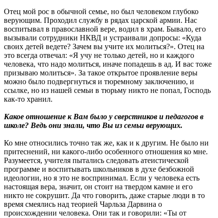
Отец мой рос в обычной семье, но был человеком глубоко
верующим. Проходил службу в рядах царской армии. Нас
воспитывал в православной вере, водил в храм. Бывало, его
вызывали сотрудники НКВД и устраивали допросы: «Куда
своих детей ведете? Зачем вы учите их молиться?». Отец на
это всегда отвечал: «Я учу не только детей, но и каждого
человека, что надо молиться, иначе попадешь в ад. И вас тоже
призываю молиться». За такое открытое проявление веры
можно было подвергнуться и тюремному заключению, и
ссылке, но из нашей семьи в тюрьму никто не попал, Господь
как-то хранил.
Какое отношение к Вам было у сверстников и педагогов в
школе? Ведь они знали, что Вы из семьи верующих.
Ко мне относились точно так же, как и к другим. Не было ни
притеснений, ни какого-либо особенного отношения ко мне.
Разумеется, учителя пытались следовать атеистической
программе и воспитывать школьников в духе безбожной
идеологии, но я это не воспринимал. Если у человека есть
настоящая вера, значит, он стоит на твердом камне и его
никто не сокрушит. Да что говорить, даже старые люди в то
время смеялись над теорией Чарльза Дарвина о
происхождении человека. Они так и говорили: «Ты от