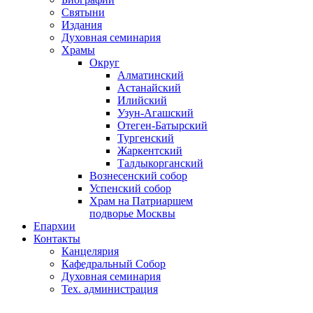
Святыни
Издания
Духовная семинария
Храмы
Округ
Алматинский
Астанайский
Илийский
Узун-Агашский
Отеген-Батырский
Тургенский
Жаркентский
Талдыкорганский
Вознесенский собор
Успенский собор
Храм на Патриаршем
подворье Москвы
Епархии
Контакты
Канцелярия
Кафедральный Собор
Духовная семинария
Тех. администрация