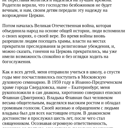
Родители верили, что господство безбожников не будет
вечным, и нам, своим детям передали эту надежду на
возрождение Церкви.
Потом началась Великая Отечественная война, которая
объединила народ на основе общей истории, люди вспомнили
о своих корнях, о своей вере. Во время войны вновь
разрешили людям посещать храмы, власти на местах
прекратили преследования за религиозные убеждения, и,
можно сказать, гонения на Церковь прекратились, мы уже
имели возможность спокойно и без оглядки ходить на
богослужения.
Как и всех детей, меня отправили учиться в школу, а спустя
годы мне посчастливилось поступить в Московскую
духовную семинарию. В 1959 году в Иоанно-Предтеченском
храме города Свердловска, ныне – Екатеринбург, меня
рукоположили в сан диакона, хиротонию совершил епископ
Флавиан (Дмитриюк). Владыка Флавиан был человеком
весьма общительным, выделялся высоким ростом и обладал
громовым голосом. Своей жизнью и обращением с людьми
владыка был для всех настоящим отцом. В диаконском
достоинстве я прослужил шесть лет, после чего стал
священником. Осознавая огромную ответственность,