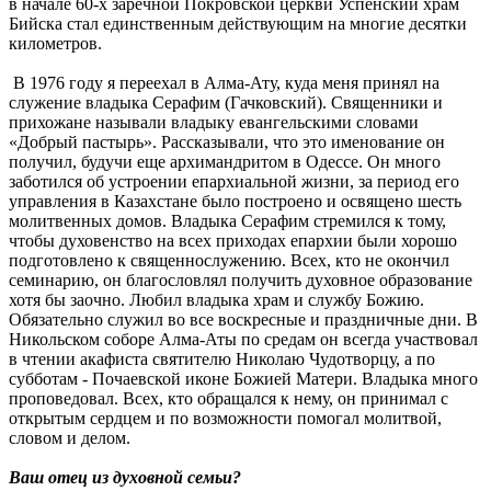
в начале 60-х заречной Покровской церкви Успенский храм
Бийска стал единственным действующим на многие десятки
километров.
В 1976 году я переехал в Алма-Ату, куда меня принял на
служение владыка Серафим (Гачковский). Священники и
прихожане называли владыку евангельскими словами
«Добрый пастырь». Рассказывали, что это именование он
получил, будучи еще архимандритом в Одессе. Он много
заботился об устроении епархиальной жизни, за период его
управления в Казахстане было построено и освящено шесть
молитвенных домов. Владыка Серафим стремился к тому,
чтобы духовенство на всех приходах епархии были хорошо
подготовлено к священнослужению. Всех, кто не окончил
семинарию, он благословлял получить духовное образование
хотя бы заочно. Любил владыка храм и службу Божию.
Обязательно служил во все воскресные и праздничные дни. В
Никольском соборе Алма-Аты по средам он всегда участвовал
в чтении акафиста святителю Николаю Чудотворцу, а по
субботам - Почаевской иконе Божией Матери. Владыка много
проповедовал. Всех, кто обращался к нему, он принимал с
открытым сердцем и по возможности помогал молитвой,
словом и делом.
Ваш отец из духовной семьи?