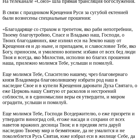
На телеканале «Союз» шла прямая трансляция богослужения.
В связи с праздником Крещения Руси за сугубой ектенией
были вознесены специальные прошения:
«Благодаряще со страхом и трепетом, яко раби непотребнии,
Твоему благоутробию, Спасе и Владыко наш, Господи, о
Твоих благодаяниих, яже излиял еси на Землю нашу от
Крещения ея и до ныне, и припадаем, и славословие Тебе, яко
Богу, приносим, и умиленно вопием: избави от всех бед люди
Твоя и всегда, яко Милостив, исполни во благих прошения
наша, прилежно молимся Тебе, услыши и помилуй.
Еще молимся Тебе, Спасителю нашему, чрез благовернаго
князя Владимира благоволившему избрати род наш в
наследие Свое и в купели Крещения даровати Духа Святаго, о
еже Церковь нашу Святую от расколов и нестроений
соблюсти, и в единомыслии веры ея утвердити, и миром
оградити, услыши и помилуй.
Еще молимся Тебе, Господи Вседержителю, о еже призрети и
утвердити виноград сей, егоже насади и сохрани от всех
наветов вражиих десница Твоя; и в предняя лета даруй
наследию Твоему мир и безмятежие, да не умалится и не
поколеблется Русь Святая, юже избрал еси в жилище Себе, да