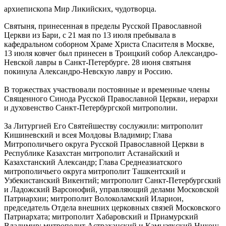
архиепископа Мир Ликийских, чудотворца.
Святыня, принесенная в пределы Русской Православной
Церкви из Бари, с 21 мая по 13 июля пребывала в
кафедральном соборном Храме Христа Спасителя в Москве,
13 июля ковчег был принесен в Троицкий собор Александро-
Невской лавры в Санкт-Петербурге. 28 июня святыня
покинула Александро-Невскую лавру и Россию.
В торжествах участвовали постоянные и временные члены
Священного Синода Русской Православной Церкви, иерархи
и духовенство Санкт-Петербургской митрополии.
За Литургией Его Святейшеству сослужили: митрополит
Кишиневский и всея Молдовы Владимир; Глава
Митрополичьего округа Русской Православной Церкви в
Республике Казахстан митрополит Астанайский и
Казахстанский Александр; Глава Среднеазиатского
митрополичьего округа митрополит Ташкентский и
Узбекистанский Викентий; митрополит Санкт-Петербургский
и Ладожский Варсонофий, управляющий делами Московской
Патриархии; митрополит Волоколамский Иларион,
председатель Отдела внешних церковных связей Московского
Патриархата; митрополит Хабаровский и Приамурский
Владимир; митрополит Астраханский и Камызякский Никон;