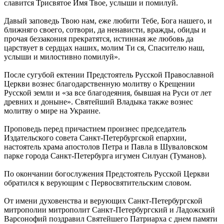
славится Трисвятое Имя Твое, услыши и помилуй.
Давый заповедь Твою нам, еже любити Тебе, Бога нашего, и
ближняго своего, сотвори, да ненависти, вражды, обиды и
прочая беззакония прекратятся, истинная же любовь да
царствует в сердцах наших, молим Ти ся, Спасителю наш,
услыши и милостивно помилуй».
После сугубой ектении Предстоятель Русской Православной
Церкви вознес благодарственную молитву о Крещении
Русской земли и «за все благодеяния, бывшая на Руси от лет
древних и доныне». Святейший Владыка также вознес
молитву о мире на Украине.
Проповедь перед причастием произнес председатель
Издательского совета Санкт-Петербургской епархии,
настоятель храма апостолов Петра и Павла в Шуваловском
парке города Санкт-Петербурга игумен Силуан (Туманов).
По окончании богослужения Предстоятель Русской Церкви
обратился к верующим с Первосвятительским словом.
От имени духовенства и верующих Санкт-Петербургской
митрополии митрополит Санкт-Петербургский и Ладожский
Варсонофий поздравил Святейшего Патриарха с днем памяти