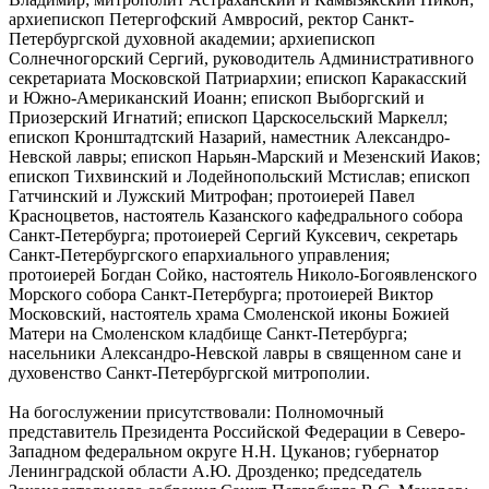
архиепископ Петергофский Амвросий, ректор Санкт-
Петербургской духовной академии; архиепископ
Солнечногорский Сергий, руководитель Административного
секретариата Московской Патриархии; епископ Каракасский
и Южно-Американский Иоанн; епископ Выборгский и
Приозерский Игнатий; епископ Царскосельский Маркелл;
епископ Кронштадтский Назарий, наместник Александро-
Невской лавры; епископ Нарьян-Марский и Мезенский Иаков;
епископ Тихвинский и Лодейнопольский Мстислав; епископ
Гатчинский и Лужский Митрофан; протоиерей Павел
Красноцветов, настоятель Казанского кафедрального собора
Санкт-Петербурга; протоиерей Сергий Куксевич, секретарь
Санкт-Петербургского епархиального управления;
протоиерей Богдан Сойко, настоятель Николо-Богоявленского
Морского собора Санкт-Петербурга; протоиерей Виктор
Московский, настоятель храма Смоленской иконы Божией
Матери на Смоленском кладбище Санкт-Петербурга;
насельники Александро-Невской лавры в священном сане и
духовенство Санкт-Петербургской митрополии.
На богослужении присутствовали: Полномочный
представитель Президента Российской Федерации в Северо-
Западном федеральном округе Н.Н. Цуканов; губернатор
Ленинградской области А.Ю. Дрозденко; председатель