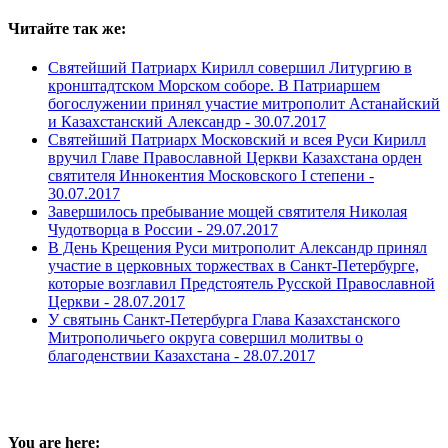
Читайте так же:
Святейший Патриарх Кирилл совершил Литургию в
кронштадтском Морском соборе. В Патриаршем
богослужении принял участие митрополит Астанайский
и Казахстанский Александр -
30.07.2017
Святейший Патриарх Московский и всея Руси Кирилл
вручил Главе Православной Церкви Казахстана орден
святителя Иннокентия Московского I степени -
30.07.2017
Завершилось пребывание мощей святителя Николая
Чудотворца в России -
29.07.2017
В День Крещения Руси митрополит Александр принял
участие в церковных торжествах в Санкт-Петербурге,
которые возглавил Предстоятель Русской Православной
Церкви -
28.07.2017
У святынь Санкт-Петербурга Глава Казахстанского
Митрополичьего округа совершил молитвы о
благоденствии Казахстана -
28.07.2017
You are here: