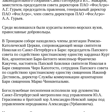
Законодательного собрания Санкт-Петербурга В.С. Макаров;
заместитель председателя совета директоров ПАО «ФосАгро»
А.Г. Гурьев; председатель правления, генеральный директор
ПАО «ФосАгро», член совета директоров ПАО «ФосАгро»
А.А. Гурьев.
Среди молившихся были курсанты военно-морских вузов,
православные добровольцы.
В Троицком соборе находились члены делегации Римско-
Католической Церкви, сопровождающей мощи святителя
Николая из Санкт-Петербурга в Бари: председатель Папского
совета по содействию христианскому единству кардинал Курт
Кох, архиепископ Бари-Битонто монсеньор Франческо
Какуччи, настоятель Папской базилики святителя Николая в
Бари священник Чиро Капотосто, сотрудник Папского совета
по содействию христианскому единству священник Иакинф
Дестивель, директор Службы коммуникации архиепархии
Бари священник Марко Чинквепальми.
Богослужебные песнопения исполнили хор духовенства
Санкт-Петербургской митрополии под управлением Ю.А.
Герасимова и братский хор Александро-Невской лавры под
управлением иеродиакона Александра (Урбановича).