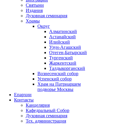
Святыни
Издания
Духовная семинария
Храмы
Округ
Алматинский
Астанайский
Илийский
Узун-Агашский
Отеген-Батырский
Тургенский
Жаркентский
Талдыкорганский
Вознесенский собор
Успенский собор
Храм на Патриаршем
подворье Москвы
Епархии
Контакты
Канцелярия
Кафедральный Собор
Духовная семинария
Тех. администрация