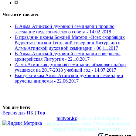
Читайте так же:
В Алма-Атинской духовной семинарии прошло
заседание педагогического совета -
14.02.2018
В праздник иконы Божией Матери «Всех скорбящих
Радость» епископ Геннадий совершил Литургию в
Алма-Атинской духовной семинарии -
06.11.2017
В Алма-Атинской духовной семинарии совершена
архиерейская Литургия -
22.10.2017
Алма-Атинская духовная семинария объявляет набор
учащихся на 2017-2018 учебный год -
14.07.2017
Выпускникам Алма-Атинской духовной семинарии
вручены дипломы -
22.06.2017
You are here:
Версия для ПК
|
Top
pritvor.kz
© 2010-2018 Архив
официального сайта "Митрополичий
Округ в Республике Казахстан"
mitropolia.kz