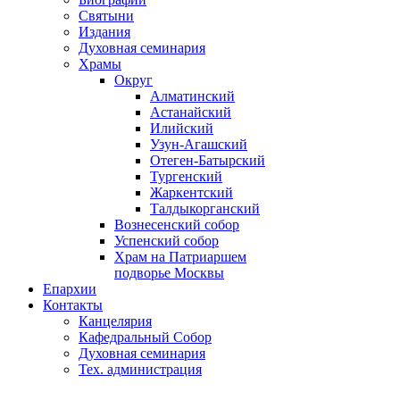
Святыни
Издания
Духовная семинария
Храмы
Округ
Алматинский
Астанайский
Илийский
Узун-Агашский
Отеген-Батырский
Тургенский
Жаркентский
Талдыкорганский
Вознесенский собор
Успенский собор
Храм на Патриаршем
подворье Москвы
Епархии
Контакты
Канцелярия
Кафедральный Собор
Духовная семинария
Тех. администрация