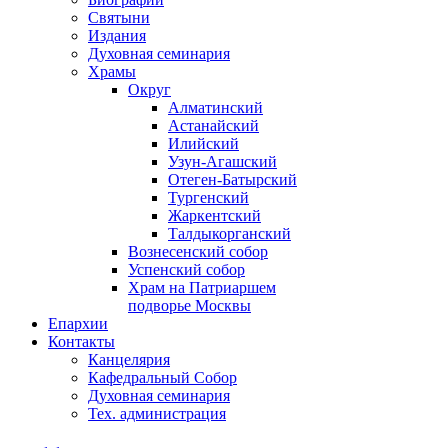
Святыни
Издания
Духовная семинария
Храмы
Округ
Алматинский
Астанайский
Илийский
Узун-Агашский
Отеген-Батырский
Тургенский
Жаркентский
Талдыкорганский
Вознесенский собор
Успенский собор
Храм на Патриаршем
подворье Москвы
Епархии
Контакты
Канцелярия
Кафедральный Собор
Духовная семинария
Тех. администрация