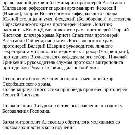
православной духовной семинарии протоиерей Александр
Милованов; референт епархии архимандрит Феодосий
(Иванов); клирик Вознесенского кафедрального собора
Южной столицы игумен Феодосий (Белобородов); настоятель
Параскевинского храма протоиерей Иоанн Лопатин;
настоятель Космо-Дамиановского храма протоиерей Георгий
Чистяков, ключарь храма Христа Спасителя протоиерей
Александр Гайченя; настоятель Богоявленского храма
протоиерей Валерий Шаврин; руководитель личного
секретариата митрополита иеромонах Прохор (Ендовицкий);
протодиакон Вознесенского кафедрального собора Николай
Гринкевич, руководитель службы протокола митрополита
протодиакон Роман Головин, диаконский чин.
Песнопения богослужения исполнил смешанный хор
Скорбященского храма.
После запричастного стиха проповедь произнес протоиерей
Георгий Чистяков.
По окончании Литургии состоялось славление празднику
Богоявления Господня.
Затем митрополит Александр обратился к молящимся со
словом архипастырского поучения.