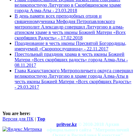
великопостную Литургию в Скорбященском храме
города Алма-Аты -
23.03.2018
В день памяти всех преподобных отцов и
священномученика Мефодия Петропавловского
митрополит Александр совершил Литургию в алма-
атинском храме в честь иконы Божией Матери «Всех
скорбящих Радость» -
17.02.2018
Празднование в честь иконы Пресвятой Богородицы,
именуемой «Скоропослушница» -
22.11.2017
Престольный праздник храма в честь иконы Божией
Матери «Всех скорбящих радость» города Алма-Аты -
08.11.2017
Глава Казахстанского Митрополичьего округа совершил
великопостную Литургию в храме города Алма-Аты в
честь иконы Божией Матери «Всех скорбящих Радость»
-
29.03.2017
You are here:
Версия для ПК
|
Top
pritvor.kz
© 2010-2018 Архив
официального сайта "Митрополичий
Округ в Республике Казахстан"