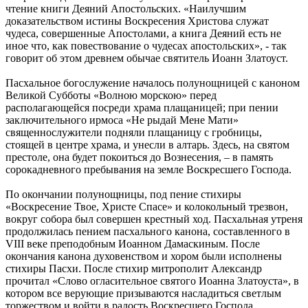
чтение книги Деяний Апостольских. «Наилучшим
доказательством истины Воскресения Христова служат
чудеса, совершенные Апостолами, а книга Деяний есть не
иное что, как повествование о чудесах апостольских», - так
говорит об этом древнем обычае святитель Иоанн Златоуст.
Пасхальное богослужение началось полунощницей с каноном
Великой Субботы «Волною морскою» перед
располагающейся посреди храма плащаницей; при пении
заключительного ирмоса «Не рыдай Мене Мати»
священнослужители подняли плащаницу с гробницы,
стоящей в центре храма, и унесли в алтарь. Здесь, на святом
престоле, она будет покоиться до Вознесения, – в память
сорокадневного пребывания на земле Воскресшего Господа.
По окончании полунощницы, под пение стихиры
«Воскресение Твое, Христе Спасе» и колокольный трезвон,
вокруг собора был совершен крестный ход. Пасхальная утреня
продолжилась пением пасхального канона, составленного в
VIII веке преподобным Иоанном Дамаскиным. После
окончания канона духовенством и хором были исполнены
стихиры Пасхи. После стихир митрополит Александр
прочитал «Слово огласительное святого Иоанна Златоуста», в
котором все верующие призываются насладиться светлым
торжеством и войти в радость Воскресшего Господа.