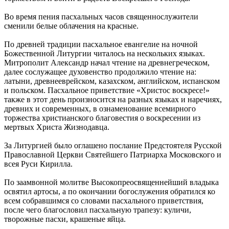
Во время пения пасхальных часов священнослужители
сменили белые облачения на красные.
По древней традиции пасхальное евангелие на ночной
Божественной Литургии читалось на нескольких языках.
Митрополит Александр начал чтение на древнегреческом,
далее сослужащее духовенство продолжило чтение на:
латыни, древнееврейском, казахском, английском, испанском
и польском. Пасхальное приветствие «Христос воскресе!»
также в этот день произносится на разных языках и наречиях,
древних и современных, в ознаменование всемирного
торжества христианского благовестия о воскресении из
мертвых Христа Жизнодавца.
За Литургией было оглашено послание Предстоятеля Русской
Православной Церкви Святейшего Патриарха Московского и
всея Руси Кирилла.
По заамвонной молитве Высокопреосвященнейший владыка
освятил артосы, а по окончании богослужения обратился ко
всем собравшимся со словами пасхального приветствия,
после чего благословил пасхальную трапезу: куличи,
творожные пасхи, крашеные яйца.