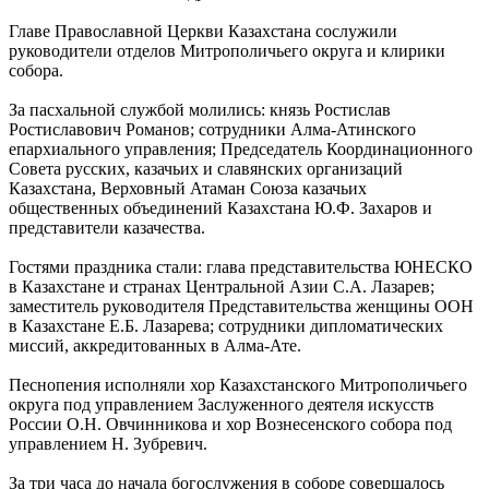
Главе Православной Церкви Казахстана сослужили
руководители отделов Митрополичьего округа и клирики
собора.
За пасхальной службой молились: князь Ростислав
Ростиславович Романов; сотрудники Алма-Атинского
епархиального управления; Председатель Координационного
Совета русских, казачьих и славянских организаций
Казахстана, Верховный Атаман Союза казачьих
общественных объединений Казахстана Ю.Ф. Захаров и
представители казачества.
Гостями праздника стали: глава представительства ЮНЕСКО
в Казахстане и странах Центральной Азии С.А. Лазарев;
заместитель руководителя Представительства женщины ООН
в Казахстане Е.Б. Лазарева; сотрудники дипломатических
миссий, аккредитованных в Алма-Ате.
Песнопения исполняли хор Казахстанского Митрополичьего
округа под управлением Заслуженного деятеля искусств
России О.Н. Овчинникова и хор Вознесенского собора под
управлением Н. Зубревич.
За три часа до начала богослужения в соборе совершалось