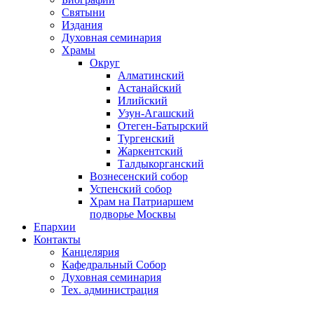
Святыни
Издания
Духовная семинария
Храмы
Округ
Алматинский
Астанайский
Илийский
Узун-Агашский
Отеген-Батырский
Тургенский
Жаркентский
Талдыкорганский
Вознесенский собор
Успенский собор
Храм на Патриаршем
подворье Москвы
Епархии
Контакты
Канцелярия
Кафедральный Собор
Духовная семинария
Тех. администрация