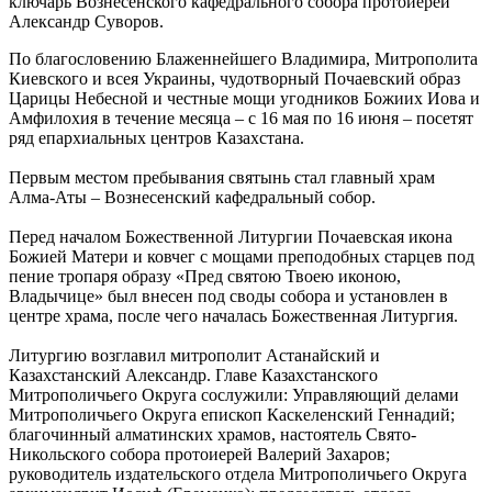
ключарь Вознесенского кафедрального собора протоиерей
Александр Суворов.
По благословению Блаженнейшего Владимира, Митрополита
Киевского и всея Украины, чудотворный Почаевский образ
Царицы Небесной и честные мощи угодников Божиих Иова и
Амфилохия в течение месяца – с 16 мая по 16 июня – посетят
ряд епархиальных центров Казахстана.
Первым местом пребывания святынь стал главный храм
Алма-Аты – Вознесенский кафедральный собор.
Перед началом Божественной Литургии Почаевская икона
Божией Матери и ковчег с мощами преподобных старцев под
пение тропаря образу «Пред святою Твоею иконою,
Владычице» был внесен под своды собора и установлен в
центре храма, после чего началась Божественная Литургия.
Литургию возглавил митрополит Астанайский и
Казахстанский Александр. Главе Казахстанского
Митрополичьего Округа сослужили: Управляющий делами
Митрополичьего Округа епископ Каскеленский Геннадий;
благочинный алматинских храмов, настоятель Свято-
Никольского собора протоиерей Валерий Захаров;
руководитель издательского отдела Митрополичьего Округа