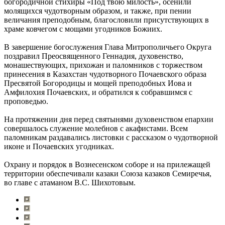
богородичной стихиры «Под твою милость», осенили
молящихся чудотворным образом, и также, при пении
величания преподобным, благословили присутствующих в
храме ковчегом с мощами угодников Божиих.
В завершение богослужения Глава Митрополичьего Округа
поздравил Преосвященного Геннадия, духовенство,
монашествующих, прихожан и паломников с торжеством
принесения в Казахстан чудотворного Почаевского образа
Пресвятой Богородицы и мощей преподобных Иова и
Амфилохия Почаевских, и обратился к собравшимся с
проповедью.
На протяжении дня перед святынями духовенством епархии
совершалось служение молебнов с акафистами. Всем
паломникам раздавались листовки с рассказом о чудотворной
иконе и Почаевских угодниках.
Охрану и порядок в Вознесенском соборе и на прилежащей
территории обеспечивали казаки Союза казаков Семиречья,
во главе с атаманом В.С. Шихотовым.