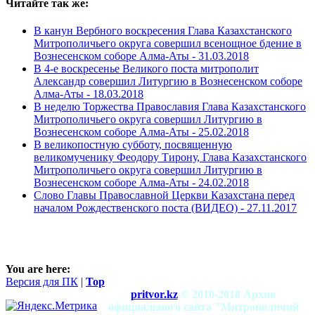
Читайте так же:
В канун Вербного воскресения Глава Казахстанского
Митрополичьего округа совершил всенощное бдение в
Вознесенском соборе Алма-Аты -
31.03.2018
В 4-е воскресенье Великого поста митрополит
Александр совершил Литургию в Вознесенском соборе
Алма-Аты -
18.03.2018
В неделю Торжества Православия Глава Казахстанского
Митрополичьего округа совершил Литургию в
Вознесенском соборе Алма-Аты -
25.02.2018
В великопостную субботу, посвященную
великомученику Феодору Тирону, Глава Казахстанского
Митрополичьего округа совершил Литургию в
Вознесенском соборе Алма-Аты -
24.02.2018
Слово Главы Православной Церкви Казахстана перед
началом Рождественского поста (ВИДЕО) -
27.11.2017
You are here:
Версия для ПК
|
Top
pritvor.kz
© 2010-2018 Архив
официального сайта "Митрополичий