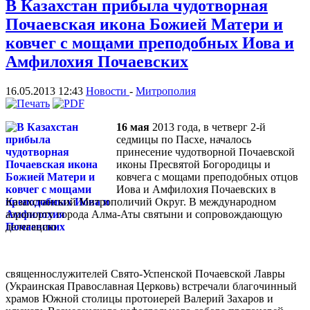
В Казахстан прибыла чудотворная
Почаевская икона Божией Матери и
ковчег с мощами преподобных Иова и
Амфилохия Почаевских
16.05.2013 12:43
Новости
-
Митрополия
16 мая
2013 года, в четверг 2-й
седмицы по Пасхе, началось
принесение чудотворной Почаевской
иконы Пресвятой Богородицы и
ковчега с мощами преподобных отцов
Иова и Амфилохия Почаевских в
Казахстанский Митрополичий Округ. В международном
аэропорту города Алма-Аты святыни и сопровождающую
делегацию
священнослужителей Свято-Успенской Почаевской Лавры
(Украинская Православная Церковь) встречали благочинный
храмов Южной столицы протоиерей Валерий Захаров и