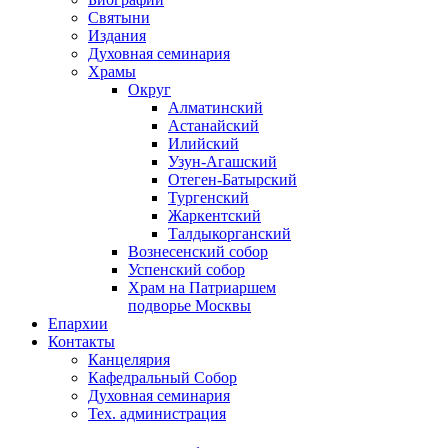
Святыни
Издания
Духовная семинария
Храмы
Округ
Алматинский
Астанайский
Илийский
Узун-Агашский
Отеген-Батырский
Тургенский
Жаркентский
Талдыкорганский
Вознесенский собор
Успенский собор
Храм на Патриаршем
подворье Москвы
Епархии
Контакты
Канцелярия
Кафедральный Собор
Духовная семинария
Тех. администрация