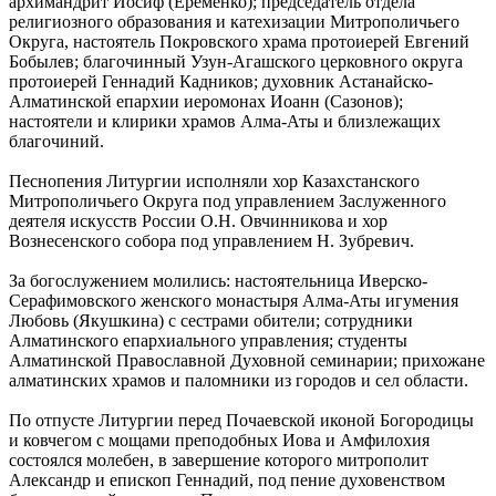
архимандрит Иосиф (Еременко); председатель отдела
религиозного образования и катехизации Митрополичьего
Округа, настоятель Покровского храма протоиерей Евгений
Бобылев; благочинный Узун-Агашского церковного округа
протоиерей Геннадий Кадников; духовник Астанайско-
Алматинской епархии иеромонах Иоанн (Сазонов);
настоятели и клирики храмов Алма-Аты и близлежащих
благочиний.
Песнопения Литургии исполняли хор Казахстанского
Митрополичьего Округа под управлением Заслуженного
деятеля искусств России О.Н. Овчинникова и хор
Вознесенского собора под управлением Н. Зубревич.
За богослужением молились: настоятельница Иверско-
Серафимовского женского монастыря Алма-Аты игумения
Любовь (Якушкина) с сестрами обители; сотрудники
Алматинского епархиального управления; студенты
Алматинской Православной Духовной семинарии; прихожане
алматинских храмов и паломники из городов и сел области.
По отпусте Литургии перед Почаевской иконой Богородицы
и ковчегом с мощами преподобных Иова и Амфилохия
состоялся молебен, в завершение которого митрополит
Александр и епископ Геннадий, под пение духовенством