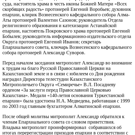
суда, настоятель храма в честь иконы Божией Матери «Всех
скорбящих радость» протоиерей Евгений Воробьев; духовник
епархии, клирик Вознесенского кафедрального собора Алма-
Аты протоиерей Валентин Сазонов; руководитель Отдела
религиозного образования и катехизации Астанайской
епархии, настоятель Покровского храма протоиерей Евгений
Бобылев; руководитель информационно-издательского отдела
Округа протоиерей Евгений Иванов; секретарь
Епархиального совета, ключарь Вознесенского кафедрального
собора протоиерей Александр Суворов.
Перед началом заседания митрополит Александр во внимание
к трудам на благо Русской Православной Церкви на
Казахстанской земле и в связи с юбилеем со Дня рождения
наградил Директора телестудии Казахстанского
Митрополичьего Округа «Семиречье» В.Л. Посадневу
орденом «За заслуги перед Православной Церковью
Казахстана». Медали «140-летия основания Туркестанской
епархии» была удостоена Н.А. Медведева, работавшая с 1999
по 2003 год главным бухгалтером Алматинской епархии.
После общей молитвы митрополит Александр обратился к
членам Епархиального совета со словом приветствия.
Владыка митрополит проинформировал собравшихся об
итогах перерегистрации приходов епархии в соответствии с