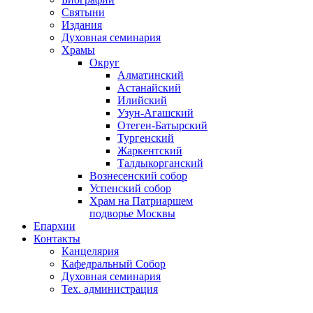
Святыни
Издания
Духовная семинария
Храмы
Округ
Алматинский
Астанайский
Илийский
Узун-Агашский
Отеген-Батырский
Тургенский
Жаркентский
Талдыкорганский
Вознесенский собор
Успенский собор
Храм на Патриаршем
подворье Москвы
Епархии
Контакты
Канцелярия
Кафедральный Собор
Духовная семинария
Тех. администрация