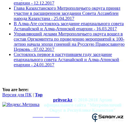
епархии -
12.12.2017
Глава Казахстанского Митрополичьего округа принял
участие в расширенном заседании Совета Ассамблеи
народа Казахстана -
25.04.2017
В Алма-Ате состоялось заседание епархиального совета
Астанайской и Алма-Атинской епархии -
16.03.2017
Управляющий делами Митрополичьего округа вошел в
состав Оргкомитета по проведению мероприятий к 100-
летию начала эпохи гонений на Русскую Православную
Церковь -
07.02.2017
Состоялось первое в наступившем году заседание
епархиального совета Астанайской и Алма-Атинской
епархии -
24.01.2017
You are here:
Версия для ПК
|
Top
pritvor.kz
© 2010-2018 Архив
официального сайта "Митрополичий
Округ в Республике Казахстан"
mitropolia.kz
Использование материалов разрешено при
условии наличия активной ссылки на сайт