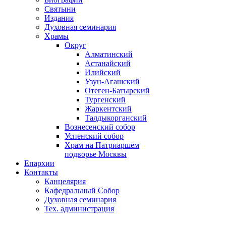
Святыни
Издания
Духовная семинария
Храмы
Округ
Алматинский
Астанайский
Илийский
Узун-Агашский
Отеген-Батырский
Тургенский
Жаркентский
Талдыкорганский
Вознесенский собор
Успенский собор
Храм на Патриаршем
подворье Москвы
Епархии
Контакты
Канцелярия
Кафедральный Собор
Духовная семинария
Тех. администрация