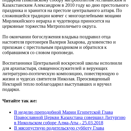
Казахстанским Александром в 2010 году ко дню престольного
праздника и хранится на престоле центрального алтаря. По
сложившейся традиции ковчег с многоцелебными мощами
Мирликийского иерарха и чудотворца приносится на
церковные торжества Митрополичьего округа.
По окончании богослужения владыка поздравил отца
настоятеля протоиерея Валерия Захарова, духовенство и
прихожан с престольным праздником и обратился к
собравшимся со словом проповеди.
Воспитанники Центральной воскресной школы исполнили
для архипастыря, священнослужителей и верующих
литературно-поэтическую композицию, повествующую о
жизни и чудесах святителя Николая. Преосвященный
Нектарий тепло поблагодарил выступавших и вручил
подарки.
Читайте так же:
В неделю преподобной Марии Египетской Глава
Православной Церкви Казахстана совершил Литургию
в Никольском соборе Алма-Аты -
25.03.2018
В мясопустную родительскую субботу Глава