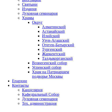
Святыни
Издания
Духовная семинария
Храмы
Округ
Алматинский
Астанайский
Илийский
Узун-Агашский
Отеген-Батырский
Тургенский
Жаркентский
Талдыкорганский
Вознесенский собор
Успенский собор
Храм на Патриаршем
подворье Москвы
Епархии
Контакты
Канцелярия
Кафедральный Собор
Духовная семинария
Тех. администрация