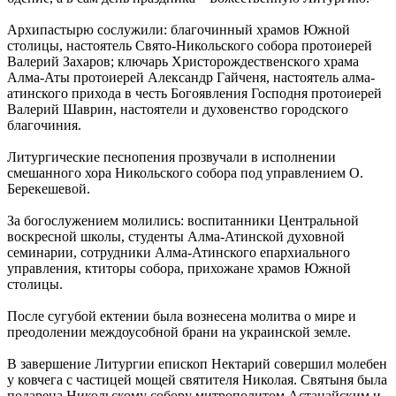
Архипастырю сослужили: благочинный храмов Южной
столицы, настоятель Свято-Никольского собора протоиерей
Валерий Захаров; ключарь Христорождественского храма
Алма-Аты протоиерей Александр Гайченя, настоятель алма-
атинского прихода в честь Богоявления Господня протоиерей
Валерий Шаврин, настоятели и духовенство городского
благочиния.
Литургические песнопения прозвучали в исполнении
смешанного хора Никольского собора под управлением О.
Берекешевой.
За богослужением молились: воспитанники Центральной
воскресной школы, студенты Алма-Атинской духовной
семинарии, сотрудники Алма-Атинского епархиального
управления, ктиторы собора, прихожане храмов Южной
столицы.
После сугубой ектении была вознесена молитва о мире и
преодолении междоусобной брани на украинской земле.
В завершение Литургии епископ Нектарий совершил молебен
у ковчега с частицей мощей святителя Николая. Святыня была
подарена Никольскому собору митрополитом Астанайским и