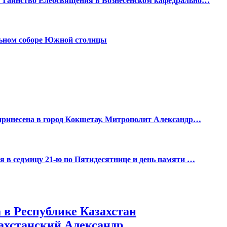
 Таинство Елеосвящения в Вознесенском кафедрально…
льном соборе Южной столицы
принесена в город Кокшетау. Митрополит Александр…
 в седмицу 21-ю по Пятидесятнице и день памяти …
 в Республике Казахстан
ахстанский Александр