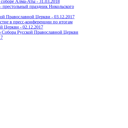
 соборе Алма-Аты -
31.03.2018
 – престольный праздник Никольского
кой Православной Церкви -
03.12.2017
стие в пресс-конференции по итогам
ой Церкви -
02.12.2017
 Собора Русской Православной Церкви
17