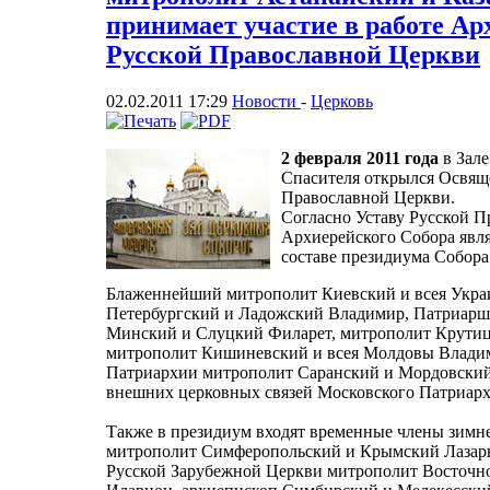
принимает участие в работе Ар
Русской Православной Церкви
02.02.2011 17:29
Новости
-
Церковь
2 февраля 2011 года
в Зал
Спасителя открылся Освя
Православной Церкви.
Согласно Уставу Русской П
Архиерейского Собора явля
составе президиума Собор
Блаженнейший митрополит Киевский и всея Укра
Петербургский и Ладожский Владимир, Патриарши
Минский и Слуцкий Филарет, митрополит Крути
митрополит Кишиневский и всея Молдовы Влади
Патриархии митрополит Саранский и Мордовский
внешних церковных связей Московского Патриар
Также в президиум входят временные члены зимн
митрополит Симферопольский и Крымский Лазарь
Русской Зарубежной Церкви митрополит Восточ