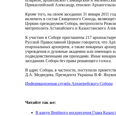
Иларион, архиепископ Симбирский и Мелекесский
Прикаспийский Александр, епископ Архангельск
Кроме того, на своем заседании 31 января 2011 
включить в состав Священного Синода, являющего
Церкви президиумом Собора, митрополита Рижско
митрополита Астанайского и Казахстанского Алек
К участию в Соборе приглашены 217 архипастыре
Русской Православной Церкви говорится, что Арх
епархиальных архиереев, а также викарных архи
учреждения и духовные академии или имеющих 
подведомственными им приходами. Иные викарные
заседаниях Собора без права решающего голоса.
В адрес Собора, в частности, поступили приветс
Д.А. Медведева, Президента Украины В.Ф. Януко
Информационная служба Архиерейского Собора
Читайте так же:
В канун Вербного воскресения Глава Казахс