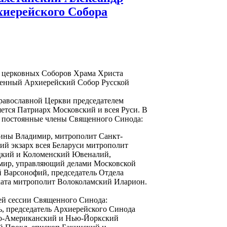
хиерейского Собора
е церковных Соборов Храма Христа
щенный Архиерейский Собор Русской
равославной Церкви председателем
ется Патриарх Московский и всея Руси. В
а постоянные члены Священного Синода:
ины Владимир, митрополит Санкт-
й экзарх всея Беларуси митрополит
цкий и Коломенский Ювеналий,
мир, управляющий делами Московской
 Варсонофий, председатель Отдела
хата митрополит Волоколамский Иларион.
ей сессии Священного Синода:
, председатель Архиерейского Синода
но-Американский и Нью-Йоркский