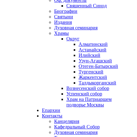
Оф. документы
Священный Синод
Биографии
Святыни
Издания
Духовная семинария
Храмы
Округ
Алматинский
Астанайский
Илийский
Узун-Агашский
Отеген-Батырский
Тургенский
Жаркентский
Талдыкорганский
Вознесенский собор
Успенский собор
Храм на Патриаршем
подворье Москвы
Епархии
Контакты
Канцелярия
Кафедральный Собор
Духовная семинария