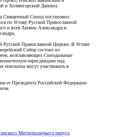
 Прокл, епископ Бакинский и
ий и Холмогорский Даниил.
года Священный Синод постановил
ся по Уставу Русской Православной
го и всея Латвии Александра и
сандра.
й Русской Православной Церкви. В Уставе
иерейский Собор состоит из
ереев, возглавляющих Синодальные
каноническую юрисдикцию над
 епископы могут участвовать в
твия от Президента Российской Федерации
вича.
танского Митрополичьего округа