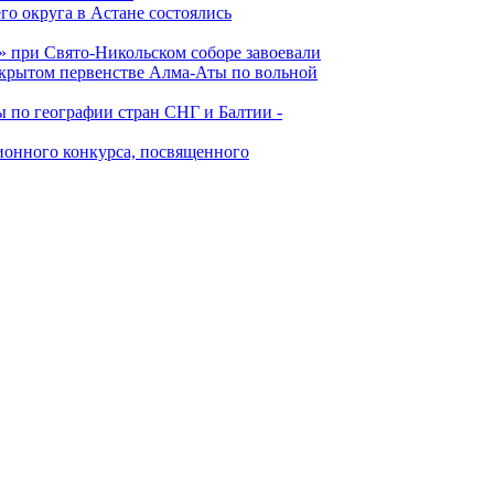
о округа в Астане состоялись
 при Свято-Никольском соборе завоевали
ткрытом первенстве Алма-Аты по вольной
по географии стран СНГ и Балтии -
ионного конкурса, посвященного