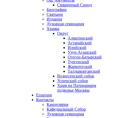
Оф. документы
Священный Синод
Биографии
Святыни
Издания
Духовная семинария
Храмы
Округ
Алматинский
Астанайский
Илийский
Узун-Агашский
Отеген-Батырский
Тургенский
Жаркентский
Талдыкорганский
Вознесенский собор
Успенский собор
Храм на Патриаршем
подворье Москвы
Епархии
Контакты
Канцелярия
Кафедральный Собор
Духовная семинария