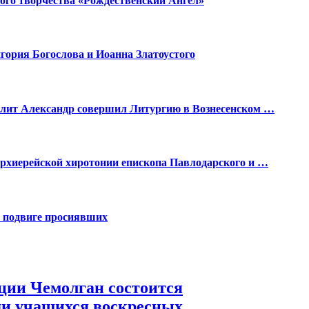
ого творчества «Рождественский Ангел»
гория Богослова и Иоанна Златоустого
олит Александр совершил Литургию в Вознесенском …
рхиерейской хиротонии епископа Павлодарского и …
в подвиге просиявших
ции Чемолган состоится
ди учащихся воскресных