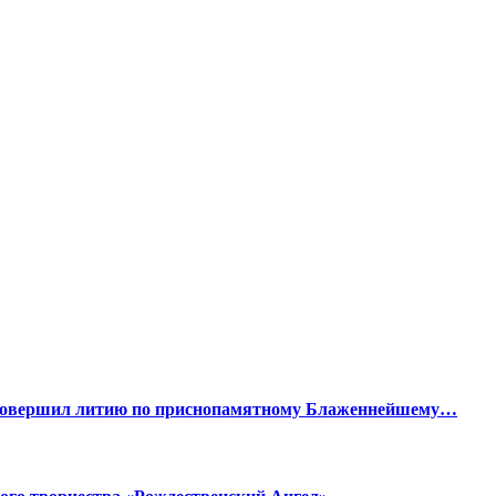
а совершил литию по приснопамятному Блаженнейшему…