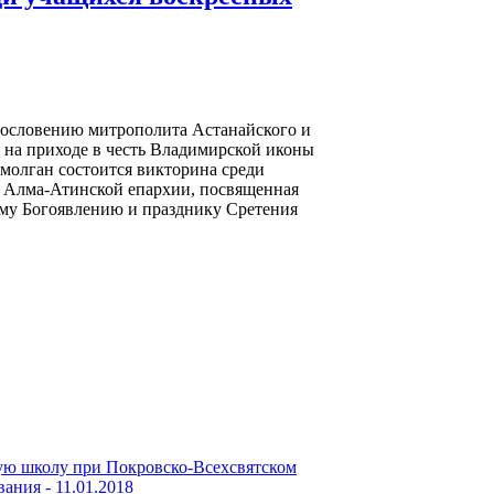
агословению митрополита Астанайского и
 на приходе в честь Владимирской иконы
молган состоится викторина среди
 Алма-Атинской епархии, посвященная
ому Богоявлению и празднику Сретения
ую школу при Покровско-Всехсвятском
вания -
11.01.2018