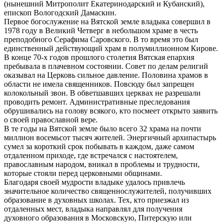
(нынешний Митрополит Екатеринодарский и Кубанский),
епископ Вологодский Дамаскин.
Первое богослужение на Вятской земле владыка совершил в
1978 году в Великий Четверг в небольшом храме в честь
преподобного Серафима Саровского. В то время это был
единственный действующий храм в полумиллионном Кирове.
В конце 70-х годов прошлого столетия Вятская епархия
пребывала в плачевном состоянии. Совет по делам религий
оказывал на Церковь сильное давление. Половина храмов в
области не имела священников. Повсюду был запрещен
колокольный звон. В обветшавших церквах не разрешали
проводить ремонт. Административные преследования
обрушивались на голову всякого, кто посмеет открыто заявить
о своей православной вере.
В те годы на Вятской земле было всего 32 храма на почти
миллион восемьсот тысяч жителей. Энергичный архипастырь
сумел за короткий срок побывать в каждом, даже самом
отдаленном приходе, где встречался с настоятелем,
православным народом, вникал в проблемы и трудности,
которые стояли перед церковными общинами.
Благодаря своей мудрости владыке удалось привлечь
значительное количество священнослужителей, получивших
образование в духовных школах. Тех, кто приезжал из
отдаленных мест, владыка направлял для получения
духовного образования в Московскую, Питерскую или