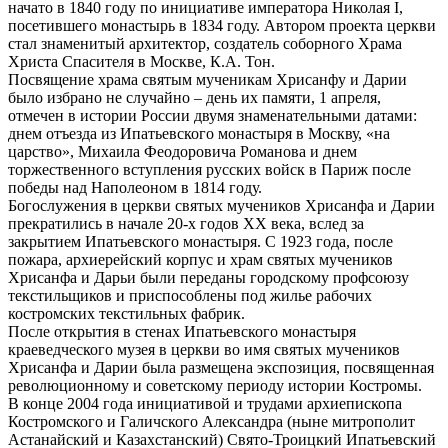
начато в 1840 году по инициативе императора Николая I,
посетившего монастырь в 1834 году. Автором проекта церкви
стал знаменитый архитектор, создатель соборного Храма
Христа Спасителя в Москве, К.А. Тон.
Посвящение храма святым мученикам Хрисанфу и Дарии
было избрано не случайно – день их памяти, 1 апреля,
отмечен в истории России двумя знаменательными датами:
днем отъезда из Ипатьевского монастыря в Москву, «на
царство», Михаила Феодоровича Романова и днем
торжественного вступления русских войск в Париж после
победы над Наполеоном в 1814 году.
Богослужения в церкви святых мучеников Хрисанфа и Дарии
прекратились в начале 20-х годов ХХ века, вслед за
закрытием Ипатьевского монастыря. С 1923 года, после
пожара, архиерейский корпус и храм святых мучеников
Хрисанфа и Дарьи были переданы городскому профсоюзу
текстильщиков и приспособлены под жилье рабочих
костромских текстильных фабрик.
После открытия в стенах Ипатьевского монастыря
краеведческого музея в церкви во имя святых мучеников
Хрисанфа и Дарии была размещена экспозиция, посвященная
революционному и советскому периоду истории Костромы.
В конце 2004 года инициативой и трудами архиепископа
Костромского и Галичского Александра (ныне митрополит
Астанайский и Казахстанский) Свято-Троицкий Ипатьевский