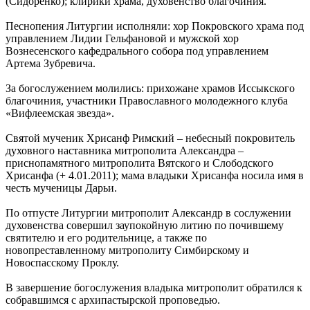
(Сидоренко); клирики храма, духовенство благочиния.
Песнопения Литургии исполняли: хор Покровского храма под
управлением Лидии Гельфановой и мужской хор
Вознесенского кафедрального собора под управлением
Артема Зубревича.
За богослужением молились: прихожане храмов Иссыкского
благочиния, участники Православного молодежного клуба
«Вифлеемская звезда».
Святой мученик Хрисанф Римский – небесный покровитель
духовного наставника митрополита Александра –
приснопамятного митрополита Вятского и Слободского
Хрисанфа (+ 4.01.2011); мама владыки Хрисанфа носила имя в
честь мученицы Дарьи.
По отпусте Литургии митрополит Александр в сослужении
духовенства совершил заупокойную литию по почившему
святителю и его родительнице, а также по
новопреставленному митрополиту Симбирскому и
Новоспасскому Проклу.
В завершение богослужения владыка митрополит обратился к
собравшимся с архипастырской проповедью.