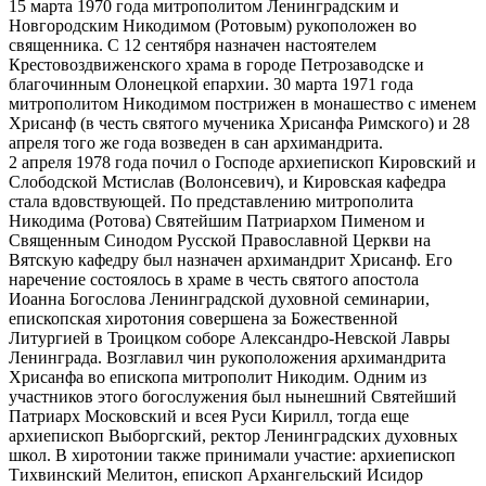
15 марта 1970 года митрополитом Ленинградским и
Новгородским Никодимом (Ротовым) рукоположен во
священника. С 12 сентября назначен настоятелем
Крестовоздвиженского храма в городе Петрозаводске и
благочинным Олонецкой епархии. 30 марта 1971 года
митрополитом Никодимом пострижен в монашество с именем
Хрисанф (в честь святого мученика Хрисанфа Римского) и 28
апреля того же года возведен в сан архимандрита.
2 апреля 1978 года почил о Господе архиепископ Кировский и
Слободской Мстислав (Волонсевич), и Кировская кафедра
стала вдовствующей. По представлению митрополита
Никодима (Ротова) Святейшим Патриархом Пименом и
Священным Синодом Русской Православной Церкви на
Вятскую кафедру был назначен архимандрит Хрисанф. Его
наречение состоялось в храме в честь святого апостола
Иоанна Богослова Ленинградской духовной семинарии,
епископская хиротония совершена за Божественной
Литургией в Троицком соборе Александро-Невской Лавры
Ленинграда. Возглавил чин рукоположения архимандрита
Хрисанфа во епископа митрополит Никодим. Одним из
участников этого богослужения был нынешний Святейший
Патриарх Московский и всея Руси Кирилл, тогда еще
архиепископ Выборгский, ректор Ленинградских духовных
школ. В хиротонии также принимали участие: архиепископ
Тихвинский Мелитон, епископ Архангельский Исидор