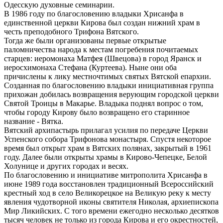
Одесскую духовные семинарии.
В 1986 году по благословению владыки Хрисанфа в
единственной церкви Кирова был создан нижний храм в
честь преподобного Трифона Вятского.
Тогда же были организованы первые открытые
паломничества народа к местам погребения почитаемых
старцев: иеромонаха Матфея (Швецова) в город Яранск и
иеросхимонаха Стефана (Куртеева). Ныне они оба
причислены к лику местночтимых святых Вятской епархии.
Созданная по благословению владыки инициативная группа
прихожан добилась возвращения верующим городской церкви
Святой Троицы в Макарье. Владыка поднял вопрос о том,
чтобы городу Кирову было возвращено его старинное
название - Вятка.
Вятский архипастырь прилагал усилия по передаче Церкви
Успенского собора Трифонова монастыря. Спустя некоторое
время был открыт храм в Вятских полянах, закрытый в 1961
году. Далее были открыты храмы в Кирово-Чепецке, Белой
Холунице и других городах и весях.
По благословению и инициативе митрополита Хрисанфа в
июне 1989 года восстановлен традиционный Всероссийский
крестный ход в село Великорецкое на Великую реку к месту
явления чудотворной иконы святителя Николая, архиепископа
Мир Ликийских. С того времени ежегодно несколько десятков
тысяч человек не только из города Кирова и его окрестностей,