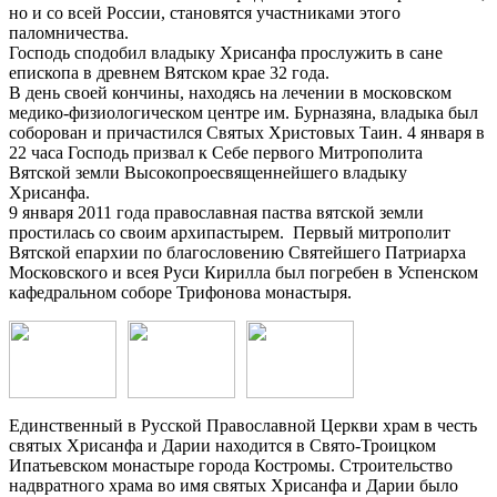
но и со всей России, становятся участниками этого
паломничества.
Господь сподобил владыку Хрисанфа прослужить в сане
епископа в древнем Вятском крае 32 года.
В день своей кончины, находясь на лечении в московском
медико-физиологическом центре им. Бурназяна, владыка был
соборован и причастился Святых Христовых Таин. 4 января в
22 часа Господь призвал к Себе первого Митрополита
Вятской земли Высокопроесвященнейшего владыку
Хрисанфа.
9 января 2011 года православная паства вятской земли
простилась со своим архипастырем. Первый митрополит
Вятской епархии по благословению Святейшего Патриарха
Московского и всея Руси Кирилла был погребен в Успенском
кафедральном соборе Трифонова монастыря.
Единственный в Русской Православной Церкви храм в честь
святых Хрисанфа и Дарии находится в Свято-Троицком
Ипатьевском монастыре города Костромы. Строительство
надвратного храма во имя святых Хрисанфа и Дарии было