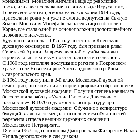
монахинями. Монахиня Ангелина еще до революции
проходила свое послушание в святом граде Иерусалиме, в
Горненской обители, а когда началась война 1914 года,
приехала на родину и уже не смогла вернуться на Святую
Землю. Монахиня Манефа была насельницей обители в
Корце, где стала одной из основоположниц золотошвейного
церковного искусства.
Будущий святитель в 1955 году поступил в Киевскую
духовную семинарию. В 1957 году был призван в ряды
Советской Армии. За время военной службы окончил
строительный техникум по специальности геодезиста.
С 1960 года исполнял послушание регента в Покровском
храме в селе Новоселицкое Александровского района
Ставропольского края.
В 1961 году поступил в 3-й класс Московской духовной
семинарии, по окончании которой продолжил образование в
Московской духовной академии. Получил степень кандидата
богословия за работу «Учение Григория Двоеслова о
пастырстве». В 1970 году окончил аспирантуру при
Московской духовной академии. Обучение в аспирантуре
будущий владыка совмещал с исполнением обязанностей
референта Отдела внешних церковных сношений
Московского Патриархата.
18 июля 1967 года епископом Дмитровским Филаретом Иаков
Чепиль рукоположен в сан диакона.