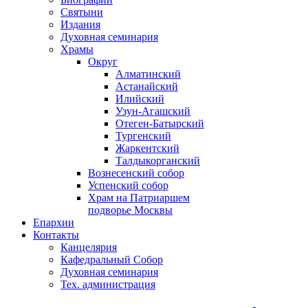
Святыни
Издания
Духовная семинария
Храмы
Округ
Алматинский
Астанайский
Илийский
Узун-Агашский
Отеген-Батырский
Тургенский
Жаркентский
Талдыкорганский
Вознесенский собор
Успенский собор
Храм на Патриаршем
подворье Москвы
Епархии
Контакты
Канцелярия
Кафедральный Собор
Духовная семинария
Тех. администрация