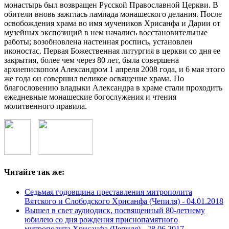
монастырь был возвращен Русской Православной Церкви. В
обители вновь зажглась лампада монашеского делания. После
освобождения храма во имя мучеников Хрисанфа и Дарии от
музейных экспозиций в нем начались восстановительные
работы; возобновлена настенная роспись, установлен
иконостас. Первая Божественная литургия в церкви со дня ее
закрытия, более чем через 80 лет, была совершена
архиепископом Александром 1 апреля 2008 года, и 6 мая этого
же года он совершил великое освящение храма. По
благословению владыки Александра в храме стали проходить
ежедневные монашеские богослужения и чтения
молитвенного правила.
Читайте так же:
Седьмая годовщина преставления митрополита
Вятского и Слободского Хрисанфа (Чепиля) -
04.01.2018
Вышел в свет аудиодиск, посвященный 80-летнему
юбилею со дня рождения приснопамятного
митрополита Хрисанфа (Чепиля) -
28.06.2017