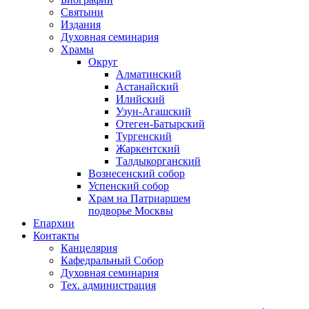
Святыни
Издания
Духовная семинария
Храмы
Округ
Алматинский
Астанайский
Илийский
Узун-Агашский
Отеген-Батырский
Тургенский
Жаркентский
Талдыкорганский
Вознесенский собор
Успенский собор
Храм на Патриаршем
подворье Москвы
Епархии
Контакты
Канцелярия
Кафедральный Собор
Духовная семинария
Тех. администрация