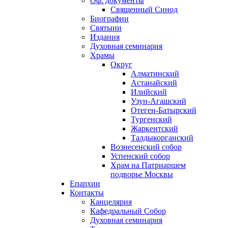
Оф. документы
Священный Синод
Биографии
Святыни
Издания
Духовная семинария
Храмы
Округ
Алматинский
Астанайский
Илийский
Узун-Агашский
Отеген-Батырский
Тургенский
Жаркентский
Талдыкорганский
Вознесенский собор
Успенский собор
Храм на Патриаршем
подворье Москвы
Епархии
Контакты
Канцелярия
Кафедральный Собор
Духовная семинария