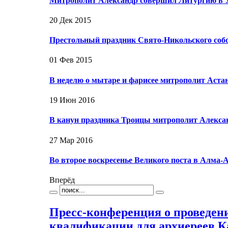
Митрополит Александр совершил Литургию в 
20 Дек 2015
Престольный праздник Свято-Никольского соб
01 Фев 2015
В неделю о мытаре и фарисее митрополит Аст
19 Июн 2016
В канун праздника Троицы митрополит Алекса
27 Мар 2016
Во второе воскресенье Великого поста в Алма
Вперёд
Пресс-конференция о проведен
квалификации для архиереев К