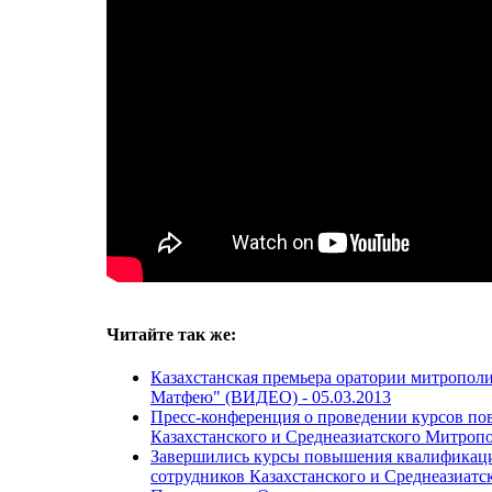
Читайте так же:
Казахстанская премьера оратории митропол
Матфею" (ВИДЕО) -
05.03.2013
Пресс-конференция о проведении курсов по
Казахстанского и Среднеазиатского Митро
Завершились курсы повышения квалификаци
сотрудников Казахстанского и Среднеазиат