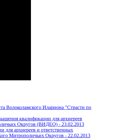
ита Волоколамского Илариона "Страсти по
вышения квалификации для архиереев
поличьих Округов (ВИДЕО) -
23.02.2013
и для архиереев и ответственных
ского Митрополичьих Округов -
22.02.2013