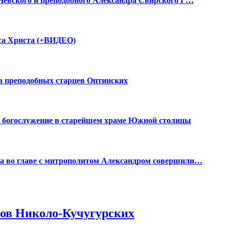
 Невского и преподобного Александра Свирского Г…
уса Христа (+ВИДЕО)
а преподобных старцев Оптинских
 богослужение в старейшем храме Южной столицы
га во главе с митрополитом Александром совершили…
ов Николо-Кучугурских