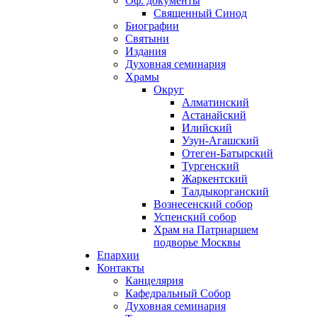
Оф. документы
Священный Синод
Биографии
Святыни
Издания
Духовная семинария
Храмы
Округ
Алматинский
Астанайский
Илийский
Узун-Агашский
Отеген-Батырский
Тургенский
Жаркентский
Талдыкорганский
Вознесенский собор
Успенский собор
Храм на Патриаршем
подворье Москвы
Епархии
Контакты
Канцелярия
Кафедральный Собор
Духовная семинария