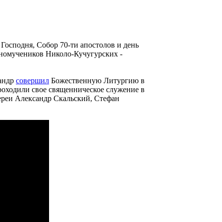
 Господня, Собор 70-ти апостолов и день
номучеников Николо-Кучугурских -
сандр
совершил
Божественную Литургию в
проходили свое священническое служение в
ереи Александр Скальский, Стефан