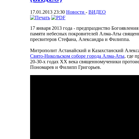
17.01.2013 23:30
Новости
-
ВИДЕО
17 января 2013 года - предпразднство Богоявления
памяти небесных покровителей Алма-Аты священ
пресвитеров Стефана, Александра и Филиппа.
Митрополит Астанайский и Казахстанский Алек
Свято-Никольском соборе города Алма-Аты
, где 
20-30-х годах ХХ века священномученики протои
Пономарев и Филипп Григорьев.