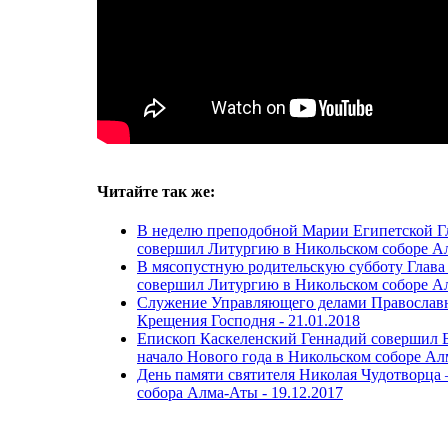
Читайте так же:
В неделю преподобной Марии Египетской Г
совершил Литургию в Никольском соборе А
В мясопустную родительскую субботу Глава
совершил Литургию в Никольском соборе А
Служение Управляющего делами Православн
Крещения Господня -
21.01.2018
Епископ Каскеленский Геннадий совершил 
начало Нового года в Никольском соборе А
День памяти святителя Николая Чудотворца
собора Алма-Аты -
19.12.2017