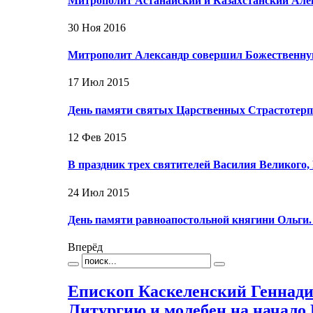
Митрополит Астанайский и Казахстанский Ал
30 Ноя 2016
Митрополит Александр совершил Божественну
17 Июл 2015
День памяти святых Царственных Страстотерп
12 Фев 2015
В праздник трех святителей Василия Великого,
24 Июл 2015
День памяти равноапостольной княгини Ольги
Вперёд
Епископ Каскеленский Геннад
Литургию и молебен на начало 