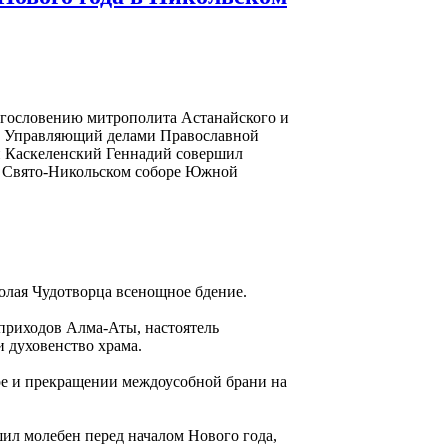
лагословению митрополита Астанайского и
а Управляющий делами Православной
п Каскеленский Геннадий совершил
 Свято-Никольском соборе Южной
колая Чудотворца всенощное бдение.
приходов Алма-Аты, настоятель
и духовенство храма.
ре и прекращении междоусобной брани на
ил молебен перед началом Нового года,