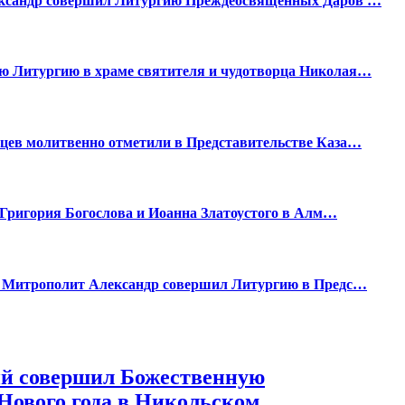
ександр совершил Литургию Преждеосвященных Даров …
ю Литургию в храме святителя и чудотворца Николая…
цев молитвенно отметили в Представительстве Каза…
 Григория Богослова и Иоанна Златоустого в Алм…
. Митрополит Александр совершил Литургию в Предс…
ий совершил Божественную
Нового года в Никольском