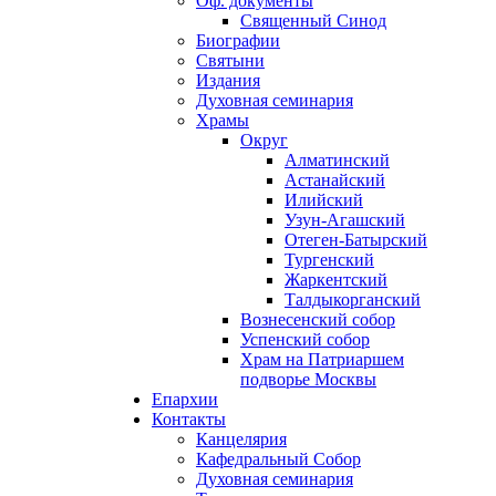
Оф. документы
Священный Синод
Биографии
Святыни
Издания
Духовная семинария
Храмы
Округ
Алматинский
Астанайский
Илийский
Узун-Агашский
Отеген-Батырский
Тургенский
Жаркентский
Талдыкорганский
Вознесенский собор
Успенский собор
Храм на Патриаршем
подворье Москвы
Епархии
Контакты
Канцелярия
Кафедральный Собор
Духовная семинария