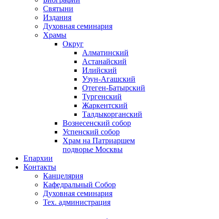
Святыни
Издания
Духовная семинария
Храмы
Округ
Алматинский
Астанайский
Илийский
Узун-Агашский
Отеген-Батырский
Тургенский
Жаркентский
Талдыкорганский
Вознесенский собор
Успенский собор
Храм на Патриаршем
подворье Москвы
Епархии
Контакты
Канцелярия
Кафедральный Собор
Духовная семинария
Тех. администрация