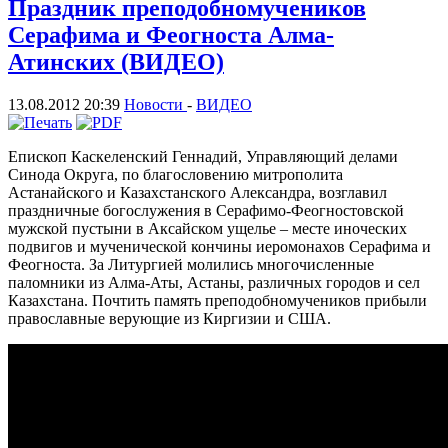
Праздник преподобномучеников
Серафима и Феогноста Алма-
Атинских (ВИДЕО)
13.08.2012 20:39
Новости
-
ВИДЕО
Епископ Каскеленский Геннадий, Управляющий делами
Синода Округа, по благословению митрополита
Астанайского и Казахстанского Александра, возглавил
праздничные богослужения в Серафимо-Феогностовской
мужской пустыни в Аксайском ущелье – месте иноческих
подвигов и мученической кончины иеромонахов Серафима и
Феогноста. За Литургией молились многочисленные
паломники из Алма-Аты, Астаны, различных городов и сел
Казахстана. Почтить память преподобномучеников прибыли
православные верующие из Киргизии и США.