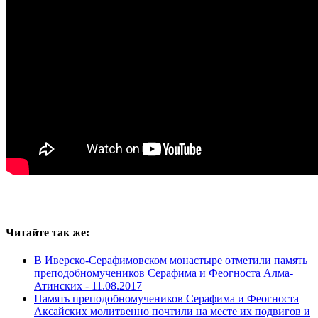
Читайте так же:
В Иверско-Серафимовском монастыре отметили память
преподобномучеников Серафима и Феогноста Алма-
Атинских -
11.08.2017
Память преподобномучеников Серафима и Феогноста
Аксайских молитвенно почтили на месте их подвигов и