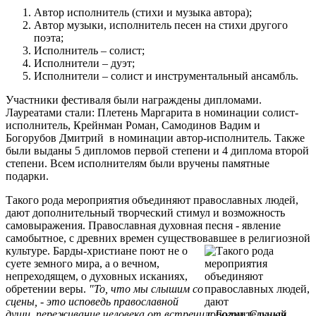
Автор исполнитель (стихи и музыка автора);
Автор музыки, исполнитель песен на стихи другого
поэта;
Исполнитель – солист;
Исполнители – дуэт;
Исполнители – солист и инструментальный ансамбль.
Участники фестиваля были награждены дипломами.
Лауреатами стали: Плетень Маргарита в номинации солист-
исполнитель, Крейнман Роман, Самодинов Вадим и
Богорубов Дмитрий в номинации автор-исполнитель. Также
были выданы 5 дипломов первой степени и 4 диплома второй
степени. Всем исполнителям были вручены памятные
подарки.
Такого рода мероприятия объединяют православных людей,
дают дополнительный творческий стимул и возможность
самовыражения. Православная духовная песня - явление
самобытное, с древних времен существовавшее в религиозной
культуре. Барды-христиане поют не о
суете земного мира, а о вечном,
непреходящем, о духовных исканиях,
обретении веры.
"То, что мы слышим со
сцены, - это исповедь православной
души, переживание человека от встречи с Богом. Слушая