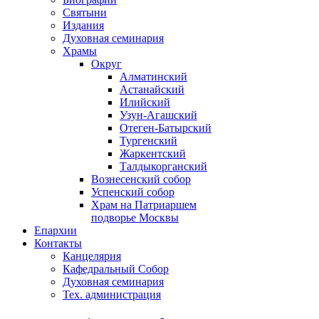
Святыни
Издания
Духовная семинария
Храмы
Округ
Алматинский
Астанайский
Илийский
Узун-Агашский
Отеген-Батырский
Тургенский
Жаркентский
Талдыкорганский
Вознесенский собор
Успенский собор
Храм на Патриаршем
подворье Москвы
Епархии
Контакты
Канцелярия
Кафедральный Собор
Духовная семинария
Тех. администрация