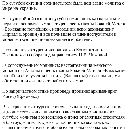
По сугубой ектении архипастырем была вознесена молитва о
мире на Украине.
На заупокойной ектении сугубо поминались казахстанские
иерархи, основатель монастыря в честь иконы Божией Матери
«Взыскание погибших», исповедник веры архимандрит
Кирилл (Бородин) и все почившие священнослужители и
монашествующие, подвизавшиеся в обители.
Песнопения Литургии исполнял хор Константино-
Еленинского собора под управлением Н.В. Чижовой.
За богослужением молились: настоятельница женского
монастыря Астаны в честь иконы Божией Матери «Взыскание
погибших» игумения Рафаила (Василенко) с насельницами
обители; прихожане астанайских храмов.
По запричастном стихе проповедь произнес архимандрит
Иосиф (Еременко).
В завершение Литургии состоялась панихида по всем «от века
и до дне сего скончавшимся православным христианам»;
сугубые молитвы возносились о приснопамятных строителях
и благоукрасителях храма, о почивших казахстанских
священнослужителях, и обо всех «в годы безбожных гонений