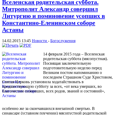
Вселенская родительская суббота.
Митрополит Александр совершил
Литургию и поминовение усопших в
Константино-Еленинском соборе
Астаны
14.02.2015 13:45
Новости
-
Богослужения
14 февраля 2015 года – Вселенская
родительская суббота (мясопустная).
Посвящая заключительную
подготовительную неделю перед
Великим постом напоминанию о
последнем Страшном Суде Христовом,
Святая Церковь установила ходатайствовать в
предшествующую субботу за всех, «от века умерших, во
благочестии поживших, всех родов, званий и состояний»,
особенно же за скончавшихся внезапной смертью. В
синаксаре (уставном поучении) мясопустной родительской