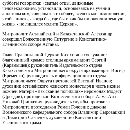
субботы говорится: «святые отцы, движимые
человеколюбием, установили, основываясь на учении
апостольском, совершать это общее, вселенское поминовение,
чтобы никто, - когда бы, где бы и как бы ни окончил земную
жизнь, - не лишился молитв Церкви».
Митрополит Астанайский и Казахстанский Александр
совершил Божественную Литургию в Константино-
Еленинском соборе Астаны.
Главе Православной Церкви Казахстана сослужили:
благочинный храмов столицы архимандрит Сергий
(Карамышев); руководитель Издательского отдела
Казахстанского Митрополичьего округа архимандрит Иосиф
(Еременко); руководитель информационного отдела
Митрополичьего Округа протоиерей Евгений Иванов;
духовник астанайского женского монастыря в честь иконы
Божией Матери «Взыскание погибших» иеромонах Модест
(Дроздов); протодиакон Вознесенского собора Алма-Аты
Николай Гринкевич; руководитель службы протокола
Митрополита протодиакон Роман Головин; диакона
Вознесенского кафедрального собора Владимир Сыровацкий
и Димитрий Савченко; духовенство Константино-
Еленинского храма.