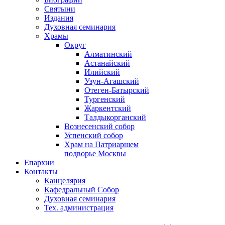
Святыни
Издания
Духовная семинария
Храмы
Округ
Алматинский
Астанайский
Илийский
Узун-Агашский
Отеген-Батырский
Тургенский
Жаркентский
Талдыкорганский
Вознесенский собор
Успенский собор
Храм на Патриаршем
подворье Москвы
Епархии
Контакты
Канцелярия
Кафедральный Собор
Духовная семинария
Тех. администрация