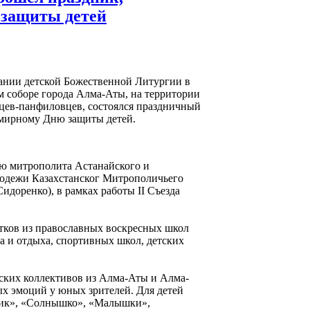
защиты детей
чании детской Божественной Литургии в
 соборе города Алма-Аты, на территории
цев-панфиловцев, состоялся праздничный
мирному Дню защиты детей.
ю митрополита Астанайского и
лодежи Казахстанског Митрополичьего
идоренко), в рамках работы II Съезда
стков из православных воскресных школ
га и отдыха, спортивных школ, детских
ских коллективов из Алма-Аты и Алма-
х эмоций у юных зрителей. Для детей
чик», «Солнышко», «Малышки»,