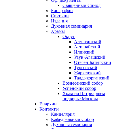
Оф. документы
Священный Синод
Биографии
Святыни
Издания
Духовная семинария
Храмы
Округ
Алматинский
Астанайский
Илийский
Узун-Агашский
Отеген-Батырский
Тургенский
Жаркентский
Талдыкорганский
Вознесенский собор
Успенский собор
Храм на Патриаршем
подворье Москвы
Епархии
Контакты
Канцелярия
Кафедральный Собор
Духовная семинария