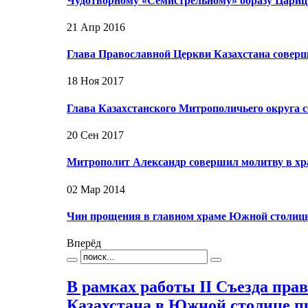
Чудотворному «Семистрельному» образу Цари
21 Апр 2016
Глава Православной Церкви Казахстана совер
18 Ноя 2017
Глава Казахстанского Митрополичьего округа
20 Сен 2017
Митрополит Александр совершил молитву в хр
02 Мар 2014
Чин прощения в главном храме Южной столиц
Вперёд
В рамках работы II Съезда пра
Казахстана в Южной столице п