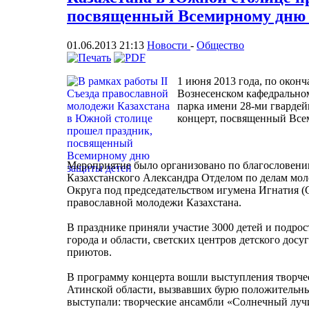
посвященный Всемирному дню 
01.06.2013 21:13
Новости
-
Общество
1 июня 2013 года, по окон
Вознесенском кафедральном
парка имени 28-ми гвардей
концерт, посвященный Все
Мероприятие было организовано по благословени
Казахстанского Александра Отделом по делам мо
Округа под председательством игумена Игнатия (С
православной молодежи Казахстана.
В празднике приняли участие 3000 детей и подро
города и области, светских центров детского досу
приютов.
В программу концерта вошли выступления творче
Атинской области, вызвавших бурю положительны
выступали: творческие ансамбли «Солнечный лу