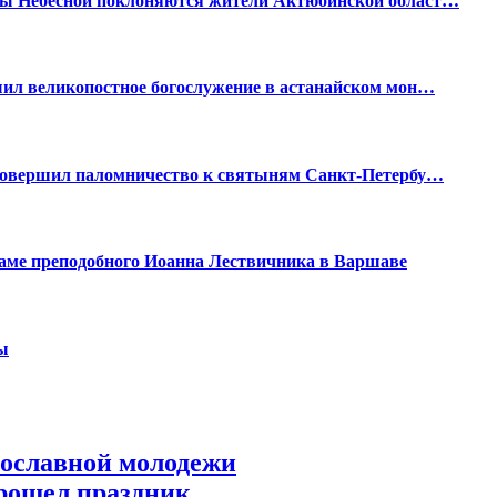
цы Небесной поклоняются жители Актюбинской област…
шил великопостное богослужение в астанайском мон…
 совершил паломничество к святыням Санкт-Петербу…
аме преподобного Иоанна Лествичника в Варшаве
ы
вославной молодежи
рошел праздник,