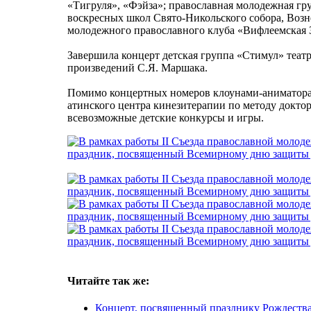
«Тигруля», «Фэйза»; православная молодежная гр
воскресных школ Свято-Никольского собора, Возн
молодежного православного клуба «Вифлеемская З
Завершила концерт детская группа «Стимул» теат
произведений С.Я. Маршака.
Помимо концертных номеров клоунами-аниматора
атинского центра кинезитерапии по методу докто
всевозможные детские конкурсы и игры.
Читайте так же:
Концерт, посвященный празднику Рождества 