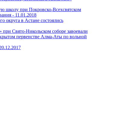
ую школу при Покровско-Всехсвятском
вания -
11.01.2018
о округа в Астане состоялись
 при Свято-Никольском соборе завоевали
ткрытом первенстве Алма-Аты по вольной
20.12.2017