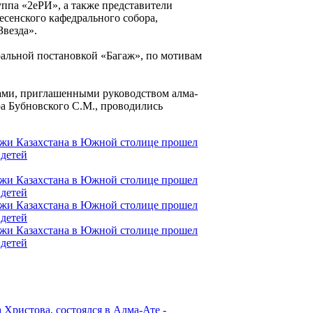
уппа «2еРИ», а также представители
есенского кафедрального собора,
везда».
ральной постановкой «Багаж», по мотивам
ми, приглашенными руководством алма-
ра Бубновского С.М., проводились
Христова, состоялся в Алма-Ате -