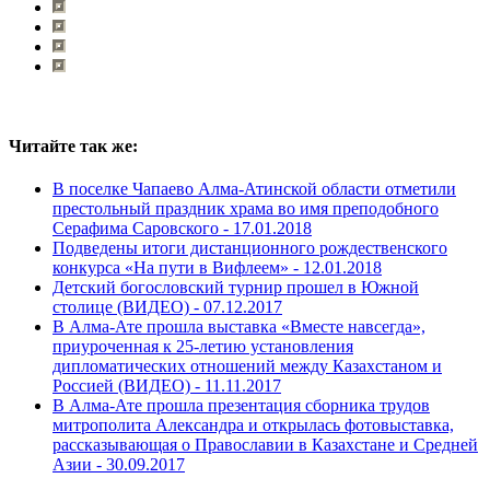
Читайте так же:
В поселке Чапаево Алма-Атинской области отметили
престольный праздник храма во имя преподобного
Серафима Саровского -
17.01.2018
Подведены итоги дистанционного рождественского
конкурса «На пути в Вифлеем» -
12.01.2018
Детский богословский турнир прошел в Южной
столице (ВИДЕО) -
07.12.2017
В Алма-Ате прошла выставка «Вместе навсегда»,
приуроченная к 25-летию установления
дипломатических отношений между Казахстаном и
Россией (ВИДЕО) -
11.11.2017
В Алма-Ате прошла презентация сборника трудов
митрополита Александра и открылась фотовыставка,
рассказывающая о Православии в Казахстане и Средней
Азии -
30.09.2017