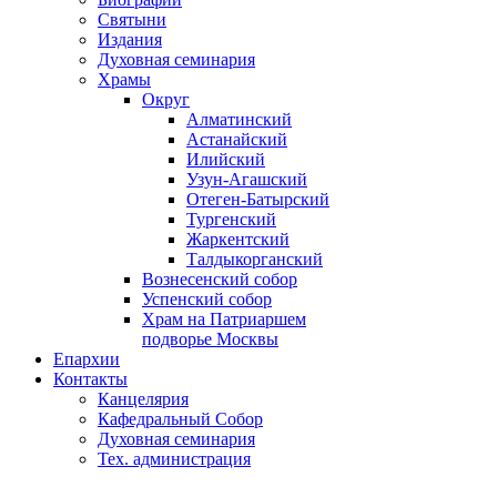
Святыни
Издания
Духовная семинария
Храмы
Округ
Алматинский
Астанайский
Илийский
Узун-Агашский
Отеген-Батырский
Тургенский
Жаркентский
Талдыкорганский
Вознесенский собор
Успенский собор
Храм на Патриаршем
подворье Москвы
Епархии
Контакты
Канцелярия
Кафедральный Собор
Духовная семинария
Тех. администрация