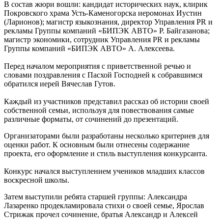
В состав жюри вошли: кандидат исторических наук, клирик
Покровского храма Усть-Каменогорска иеромонах Иустин
(Ларионов); магистр языкознания, директор Управления PR и
рекламы Группы компаний «БИПЭК АВТО» Р. Байгазанова;
магистр экономики, сотрудник Управления PR и рекламы
Группы компаний «БИПЭК АВТО» А. Алексеева.
Перед началом мероприятия с приветственной речью и
словами поздравления с Пасхой Господней к собравшимся
обратился иерей Вячеслав Гутов.
Каждый из участников представил рассказ об истории своей
собственной семьи, используя для повествования самые
различные форматы, от сочинений до презентаций.
Организаторами были разработаны несколько критериев для
оценки работ. К основным были отнесены содержание
проекта, его оформление и стиль выступления конкурсанта.
Конкурс начался выступлением учеников младших классов
воскресной школы.
Затем выступили ребята старшей группы: Александра
Лазаренко продекламировала стихи о своей семье, Ярослав
Стрижак прочел сочинение, братья Александр и Алексей