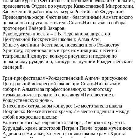
Главный куратор Фестиваля - протодиакон Михаил Спельник,
председатель Отдела по культуре Казахстанской Митрополии,
Заслуженный работник культуры Российской Федерации.
Председатель жюри Фестиваля - благочинный Алматинского
церковного округа, настоятель Свято-Никольского собора,
протоиерей Валерий Захаров.
Руководитель проекта – Г.В. Черепанова, директор
Центральной Воскресной школы г. Алма-Аты.
Юные участники Фестиваля, посвященного Рождеству
Христову, соревновались в трех номинациях: песенно-
театральный конкурс, конкурс рисунков и поделок по
церковному рукоделию, конкурс на лучший Рождественский
сценарий.
Гран-при фестиваля «Рождественский Ангел» присуждено
Центральной воскресной школе при Свято-Никольском
соборе г. Алматы за профессиональную подготовку
музыкально-театрального спектакля «Путешествие в
Рождественскую ночь».
В песенно-театральном конкурсе 1-е место заняла школа
Покровско-Всехсвятского храма; 2-е место поделили между
собой воскресные школы:
Вознесенского кафедрального собора, Иверского храма п.
Бурундай, храма апостолов Петра и Павла, храма мучеников
Адриана и Натальи; 3-е место заняли школа храма Христа