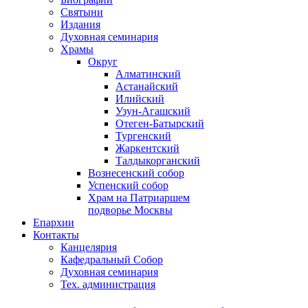
Святыни
Издания
Духовная семинария
Храмы
Округ
Алматинский
Астанайский
Илийский
Узун-Агашский
Отеген-Батырский
Тургенский
Жаркентский
Талдыкорганский
Вознесенский собор
Успенский собор
Храм на Патриаршем
подворье Москвы
Епархии
Контакты
Канцелярия
Кафедральный Собор
Духовная семинария
Тех. администрация