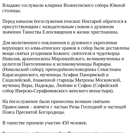
Владыке сослужили клирики Вознесенского собора Южной
столицы.
Перед началом богослужения епископ Нектарий обратился к
присутствующим с назидательным словом о духовном
значении Таинства Елеосвящения в жизни христианина.
Для молитвенного поклонения и духовного укрепления
верующих из алма-атинских храмов в собор были доставлены
мощи святых угодников Божиих: святителя и чудотворца
Николая, архиепископа Мирликийского, великомученика и
целителя Пантелеимона и великомученицы Варвары
(Никольский собор); преподобноисповедника Севастиана
Карагандинского, мученицы Агафии Панормской и
Сицилийской, блаженной старицы Матроны Московской,
мучениц Веры, Надежды, Любови и Софии (Софийский
собор Иверско-Серафимовского женского монастыря).
На богослужение были принесены великие святыни
Православия – ковчеги с частью Ризы Господней и частицей
Пояса Пресвятой Богородицы.
В таинстве приняли участие 450 человек.