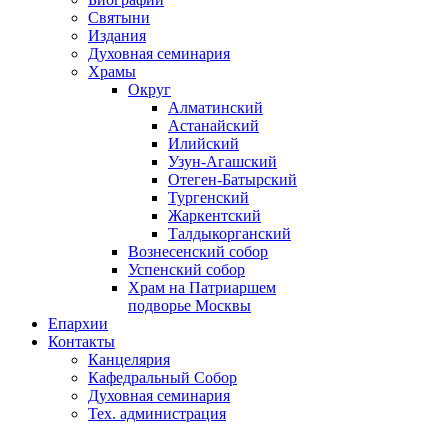
Святыни
Издания
Духовная семинария
Храмы
Округ
Алматинский
Астанайский
Илийский
Узун-Агашский
Отеген-Батырский
Тургенский
Жаркентский
Талдыкорганский
Вознесенский собор
Успенский собор
Храм на Патриаршем
подворье Москвы
Епархии
Контакты
Канцелярия
Кафедральный Собор
Духовная семинария
Тех. администрация