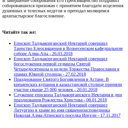
В завершение соборования Его Преосвященство поздравил
соборовавшихся прихожан с принятием благодати исцеления
душевных и телесных недугов и преподал молящимся
архипастырское благословение.
Читайте так же:
Епископ Талдыкорганский Нектарий совершил
Таинство Елеосвящения в Вознесенском кафедральном
соборе Алма-Аты -
26.03.2018
Епископ Талдыкорганский Нектарий совершил
богослужения первой седмицы Святой
Четыредесятницы и недели Торжества Православия в
храмах Южной столицы -
27.02.2018
Празднование Святого Богоявления в Астане. В
крещенских купания в казахстанской столице приняли
участие свыше 25 000 человек -
20.01.2018
Служение епископа Талдыкорганского Нектария в дни
празднования Рождества Христова -
08.01.2018
Епископ Талдыкорганский Нектарий совершил
Литургию в храме во имя священноисповедника
Николая Алма-Атинского поселка Иргели -
17.11.2017