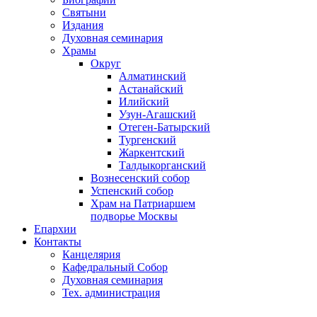
Святыни
Издания
Духовная семинария
Храмы
Округ
Алматинский
Астанайский
Илийский
Узун-Агашский
Отеген-Батырский
Тургенский
Жаркентский
Талдыкорганский
Вознесенский собор
Успенский собор
Храм на Патриаршем
подворье Москвы
Епархии
Контакты
Канцелярия
Кафедральный Собор
Духовная семинария
Тех. администрация