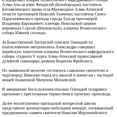
Алма-Аты игумен Феодосий (Белобородов); настоятель
Богоявленского храма села Маловодное Алма-Атинской
области протоиерей Николай Ткаченко; настоятель Свято-
Параскевинского прихода города Талгар протоиерей
Владимир Барташевич; ключарь Никольской церкви
иеромонах Сергий (Внуковский), клирики Вознесенского
собора Южной столицы.
За Божественной Литургией епископ Геннадий по
благословению митрополита Александра совершил
иерейскую хиротонию клирика Вознесенского кафедрального
собора, студента V курса Алма-Атинской православной
духовной семинарии диакона Кирилла Фрейганга.
По заамвонной молитве состоялось славление святителю и
чудотворцу Николаю перед его иконой и ковчегом с частицей
мощей блаженной Матроны Московской.
В завершение богослужения епископ Геннадий поздравил
прихожан с престольным торжеством и произнес проповедь.
Далее воспитанники приходской воскресной школы
представили архипастырю небольшой концерт, посвященный
празднованию памяти святителя Николая Мирликийского.