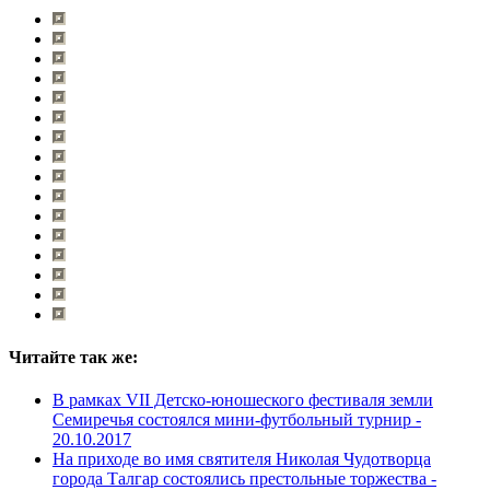
Читайте так же:
В рамках VII Детско-юношеского фестиваля земли
Семиречья состоялся мини-футбольный турнир -
20.10.2017
На приходе во имя святителя Николая Чудотворца
города Талгар состоялись престольные торжества -