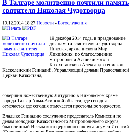
В Талгаре молитвенно почтили память
святителя Николая Чудотворца
19.12.2014 18:27
Новости
-
Богослужения
19 декабря 2014 года, в празднование
дня памяти святителя и чудотворца
Николая, архиепископа Мир
Ликийских, по благословению
митрополита Астанайского и
Казахстанского Александра епископ
Каскеленский Геннадий, Управляющий делами Православной
Церкви Казахстана,
совершил Божественную Литургию в Никольском храме
города Талгар Алма-Атинской области, где сегодня
отмечается где сегодня отмечается престольное торжество.
Владыке Геннадию сослужили: председатель Комиссии по
делам молодежи Казахстанского Митрополичьего округа,
благочинный Иссыкского церковного округа игумен Игнатий
(Сидоренко); клирик Вознесенского кафедрального собора