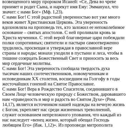
возвещенного миру пророком Исаией: «Се, Дева во чреве
приимет и родит Сына, и нарекут имя Ему: Эммануил, что
значит: с нами Бог» (Мф. 1,23).
С нами Бог! С этой радостной уверенностью вот уже много
веков живет Христианская Церковь. Эта уверенность
вдохновляла на проповедь тех, кто заложил ее непоколебимое
основание – святых апостолов. С ней проливали кровь за
Христа мученики. С этой верой благоверные цари побеждали
полки сопротивных; святители и пастыри самоотверженно
трудились, просвещая и утверждая в православной вере
страны и народы; монахи уходили в пустыни и леса, чтобы в
тишине созерцать Божественный Свет и приносить за весь
мир сердечные молитвы.
С нами Бог! Эта уверенность сообщала твердость духа
тысячам наших соотечественников, новомученикам и
исповедникам ХХ столетия, восшедшим на Голгофу в годы
жесточайших гонений на Святое Православие.
С нами Бог! Вера в Рождество Спасителя, соединившего в
Своем Лице человеческую природу с Божеством, даровавшего
нам «праведность и мир и радость во Святом Духе» (Рим.
14,17), является источником нашей надежды на вечную жизнь
с Богом, укрепляет нас среди жизненных треволнений,
служит основанием непреложного упования, что каждый из
нас наследует «венец жизни, который обещал Господь
любящим Его» (Иак. 1,12)». Из проповеди митрополита