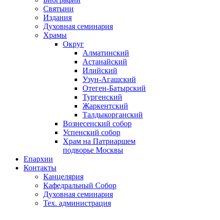
Святыни
Издания
Духовная семинария
Храмы
Округ
Алматинский
Астанайский
Илийский
Узун-Агашский
Отеген-Батырский
Тургенский
Жаркентский
Талдыкорганский
Вознесенский собор
Успенский собор
Храм на Патриаршем
подворье Москвы
Епархии
Контакты
Канцелярия
Кафедральный Собор
Духовная семинария
Тех. администрация