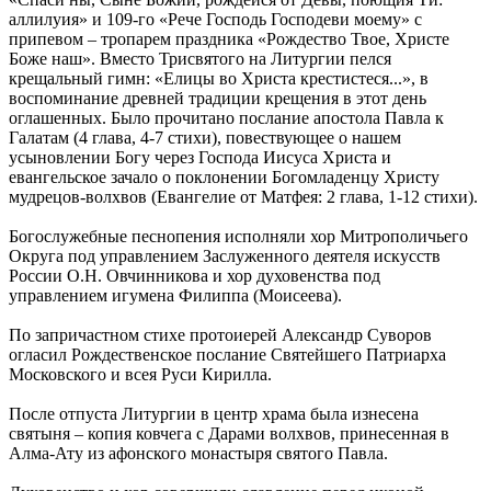
аллилуия» и 109-го «Рече Господь Господеви моему» с
припевом – тропарем праздника «Рождество Твое, Христе
Боже наш». Вместо Трисвятого на Литургии пелся
крещальный гимн: «Елицы во Христа крестистеся...», в
воспоминание древней традиции крещения в этот день
оглашенных. Было прочитано послание апостола Павла к
Галатам (4 глава, 4-7 стихи), повествующее о нашем
усыновлении Богу через Господа Иисуса Христа и
евангельское зачало о поклонении Богомладенцу Христу
мудрецов-волхвов (Евангелие от Матфея: 2 глава, 1-12 стихи).
Богослужебные песнопения исполняли хор Митрополичьего
Округа под управлением Заслуженного деятеля искусств
России О.Н. Овчинникова и хор духовенства под
управлением игумена Филиппа (Моисеева).
По запричастном стихе протоиерей Александр Суворов
огласил Рождественское послание Святейшего Патриарха
Московского и всея Руси Кирилла.
После отпуста Литургии в центр храма была изнесена
святыня – копия ковчега с Дарами волхвов, принесенная в
Алма-Ату из афонского монастыря святого Павла.