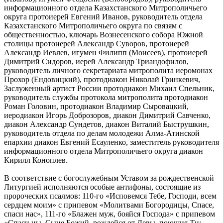
информационного отдела Казахстанского Митрополичьего
округа протоиерей Евгений Иванов, руководитель отдела
Казахстанского Митрополичьего округа по связям с
общественностью, ключарь Вознесенского собора Южной
столицы протоиерей Александр Суворов, протоиерей
Александр Иевлев, игумен Филипп (Моисеев), протоиерей
Димитрий Сидоров, иерей Александр Триандофилов,
руководитель личного секретариата митрополита иеромонах
Прохор (Ендовицкий), протодиакон Николай Гринкевич,
Заслуженный артист России протодиакон Михаил Спельник,
руководитель службы протокола митрополита протодиакон
Роман Головин, протодиакон Владимир Сыровацкий,
иеродиакон Игорь Доброзоров, диакон Димитрий Савченко,
диакон Александр Сундетов, диакон Виталий Быструшкин,
руководитель отдела по делам молодежи Алма-Атинской
епархии диакон Евгений Есауленко, заместитель руководителя
информационного отдела Митрополичьего округа диакон
Кирилл Коноплев.
В соответствие с богослужебным Уставом за рождественской
Литургией исполняются особые антифоны, состоящие из
пророческих псалмов: 110-го «Исповемся Тебе, Господи, всем
сердцем моим» с припевом «Молитвами Богородицы, Спасе,
спаси нас», 111-го «Блажен муж, бояйся Господа» с припевом
«Спаси ны, Сыне Божий, рождейся от Девы, поющия Ти: