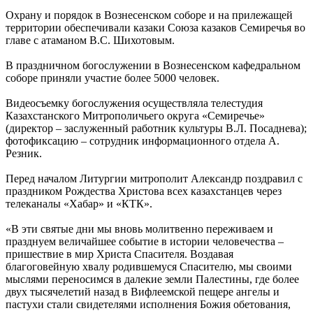
Охрану и порядок в Вознесенском соборе и на прилежащей
территории обеспечивали казаки Союза казаков Семиречья во
главе с атаманом В.С. Шихотовым.
В праздничном богослужении в Вознесенском кафедральном
соборе приняли участие более 5000 человек.
Видеосъемку богослужения осуществляла телестудия
Казахстанского Митрополичьего округа «Семиречье»
(директор – заслуженный работник культуры В.Л. Посаднева);
фотофиксацию – сотрудник информационного отдела А.
Резник.
Перед началом Литургии митрополит Александр поздравил с
праздником Рождества Христова всех казахстанцев через
телеканалы «Хабар» и «КТК».
«В эти святые дни мы вновь молитвенно переживаем и
празднуем величайшее событие в истории человечества –
пришествие в мир Христа Спасителя. Воздавая
благоговейную хвалу родившемуся Спасителю, мы своими
мыслями переносимся в далекие земли Палестины, где более
двух тысячелетий назад в Вифлеемской пещере ангелы и
пастухи стали свидетелями исполнения Божия обетования,