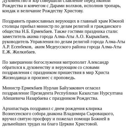
Духовенство и хор совершили славление перед иконой
Рождества и ковчегом с Дарами волхвов, исполнив тропарь,
кондак и величание Рождеству Христову.
Поздравить православных верующих в главный храм Южной
столицы прибыл министр по делам религий и гражданского
общества Н.Б. Ермекбаев. Также гостями праздника стали:
заместитель акима города Алма-Аты А.О. Кырыкбаев,
руководитель Управления по делам религий города Алма-Аты
А.Р. Есенбеков, аким Медеусского района города Алма-Аты
Е.Ж. Жилкибаев.
По завершении богослужения митрополит Александр
обратился к духовенству и верующим со словами
поздравления с праздником пришествия в мир Христа
Жизнодавца и произнес с проповедь.
Министр Ермекбаев Нурлан Байузакович огласил
поздравление Президента Республики Казахстан Нурсултана
Абишевича Назарбаева с праздником Рождества.
Архипастырь поздравил с днем рождения клирика
Вознесенского собора диакона Владимира Сыровацкого,
вручил святую просфору и пожелал помощи Божией в
дальнейших трудах на благо Церкви Христовой.