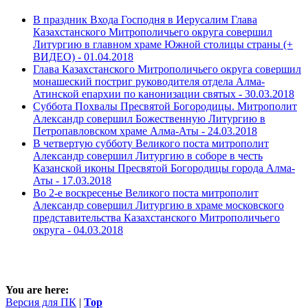
В праздник Входа Господня в Иерусалим Глава
Казахстанского Митрополичьего округа совершил
Литургию в главном храме Южной столицы страны (+
ВИДЕО) -
01.04.2018
Глава Казахстанского Митрополичьего округа совершил
монашеский постриг руководителя отдела Алма-
Атинской епархии по канонизации святых -
30.03.2018
Суббота Похвалы Пресвятой Богородицы. Митрополит
Александр совершил Божественную Литургию в
Петропавловском храме Алма-Аты -
24.03.2018
В четвертую субботу Великого поста митрополит
Александр совершил Литургию в соборе в честь
Казанской иконы Пресвятой Богородицы города Алма-
Аты -
17.03.2018
Во 2-е воскресенье Великого поста митрополит
Александр совершил Литургию в храме московского
представительства Казахстанского Митрополичьего
округа -
04.03.2018
You are here:
Версия для ПК
|
Top