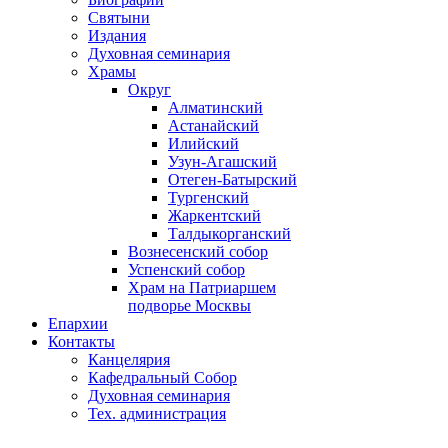
Святыни
Издания
Духовная семинария
Храмы
Округ
Алматинский
Астанайский
Илийский
Узун-Агашский
Отеген-Батырский
Тургенский
Жаркентский
Талдыкорганский
Вознесенский собор
Успенский собор
Храм на Патриаршем
подворье Москвы
Епархии
Контакты
Канцелярия
Кафедральный Собор
Духовная семинария
Тех. администрация