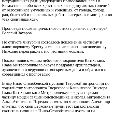
потрудившихся ради утверждения православной веры в
Казахстане, и обо всех христианах «в годину лютых гонений
от безбожников умученных и убиенных, от голода, холода,
ран, болезней и непосильных работ в лагерях, в темницах и во
узах скончавшихся».
Проповедь после запричастного стиха произнес протоиерей
Валерий Захаров.
По отпусте Литургии состоялось поклонение честному и
животворящему Кресту и славление священноисповеднику
Николаю перед ракой с его честными мощами.
Поклонившись мощам небесного покровителя Казахстана,
Глава Митрополичьего округа поздравил архипастырей,
духовенство и верующих с воскресным днем и обратился к
собравшимся с проповедью.
В дар Нило-Столобенской пустыни Тверской митрополии по
ходатайству митрополита Тверского и Кашинского Виктора
Глава Казахстанского Митрополичьего округа передал
частицу мощей священноисповедника Николая, митрополита
Алма-Атинского. Передавая святыню митрополит Александр
отметил, что свои церковные труды этот казахстанский
святитель начинал в Нило-Столобенской пустыни на