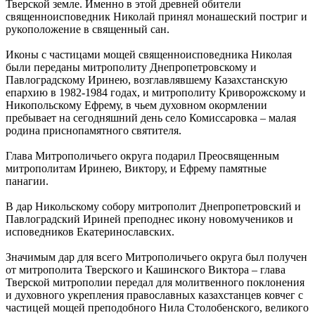
Тверской земле. Именно в этой древней обители
священноисповедник Николай принял монашеский постриг и
рукоположение в священный сан.
Иконы с частицами мощей священноисповедника Николая
были переданы митрополиту Днепропетровскому и
Павлоградскому Иринею, возглавлявшему Казахстанскую
епархию в 1982-1984 годах, и митрополиту Криворожскому и
Никопольскому Ефрему, в чьем духовном окормлении
пребывает на сегодняшний день село Комиссаровка – малая
родина приснопамятного святителя.
Глава Митрополичьего округа подарил Преосвященным
митрополитам Иринею, Виктору, и Ефрему памятные
панагии.
В дар Никольскому собору митрополит Днепропетровский и
Павлоградский Ириней преподнес икону новомучеников и
исповедников Екатеринославских.
Значимым дар для всего Митрополичьего округа был получен
от митрополита Тверского и Кашинского Виктора – глава
Тверской митрополии передал для молитвенного поклонения
и духовного укрепления православных казахстанцев ковчег с
частицей мощей преподобного Нила Столобенского, великого