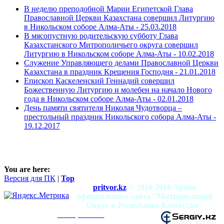
В неделю преподобной Марии Египетской Глава
Православной Церкви Казахстана совершил Литургию
в Никольском соборе Алма-Аты -
25.03.2018
В мясопустную родительскую субботу Глава
Казахстанского Митрополичьего округа совершил
Литургию в Никольском соборе Алма-Аты -
10.02.2018
Служение Управляющего делами Православной Церкви
Казахстана в праздник Крещения Господня -
21.01.2018
Епископ Каскеленский Геннадий совершил
Божественную Литургию и молебен на начало Нового
года в Никольском соборе Алма-Аты -
02.01.2018
День памяти святителя Николая Чудотворца –
престольный праздник Никольского собора Алма-Аты -
19.12.2017
You are here:
Версия для ПК
|
Top
pritvor.kz
© 2010-2018 Архив
официального сайта "Митрополичий
Округ в Республике Казахстан"
mitropolia.kz
Использование материалов разрешено при