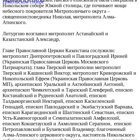
Никольском соборе Южной столицы, где почивают мощи
небесного покровителя Митрополичьего округа –
священноисповедника Николая, митрополита Алма-
Атинского.
Литургию возглавил митрополит Астанайский и
Казахстанский Александр,
Главе Православной Церкви Казахстана сослужили:
митрополит Днепропетровский и Павлоградский Ириней
(Украинская Православная Церковь Московского
Патриархата); глава Тверской митрополии митрополит
Тверской и Кашинский Виктор; митрополит Криворожский и
Никопольский Ефрем (Украинская Православная Церковь
МП), архиепископ Уральский и Актюбинский Антоний,
архиепископ Чимкентский и Таразский Елевферий, епископ
Костанайский и Рудненский Анатолий, епископ
Талдыкорганский Нектарий, епископ Каскеленский
Геннадий, епископ Павлодарский и Экибастузский Варнава,
епископ Карагандинский и Шахтинский Севастиан, епископ
Усть-Каменогорский и Семипалатинский Амфилохий,
епископ Кокшетауский и Акмолинский Серапион, епископ
Петропавловский и Булаевский Владимир; благочинный
Алма-Атинского церковного округа, настоятель Никольского