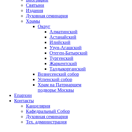
Святыни
Издания
Духовная семинария
Храмы
Округ
Алматинский
Астанайский
Илийский
Узун-Агашский
Отеген-Батырский
Тургенский
Жаркентский
Талдыкорганский
Вознесенский собор
Успенский собор
Храм на Патриаршем
подворье Москвы
Епархии
Контакты
Канцелярия
Кафедральный Собор
Духовная семинария
Тех. администрация