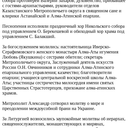
собора протоиерей Валерий Захаров; духовенство, прибывшее
с гостями-архипастырями, руководители отделов
Казахстанского Митрополичьего округа в священном сане и
клирики Астанайской и Алма-Атинской епархии.
Песнопения исполняли праздничный хор Никольского собора
под управлением О. Берекешевой и обиходный хор храма под
управлением С. Балакший.
За богослужением молились: настоятельница Иверско-
Серафимовского женского монастыря Алма-Аты игумения
Любовь (Якушкина) с сестрами обители; секретарь
Митрополичьего округа, Заслуженный деятель искусств
России О.Н. Овчинников и сотрудники Алма-Атинского
епархиального управления; казачество; благотворители
епархии; учащиеся центральной воскресной школы Алма-
Аты; участницы сестричества милосердия имени святых
Царственных Страстотерпцев, прихожане алма-атинских
храмов.
Митрополит Александр сотворил молитву о мире и
преодолении междоусобной брани на Украине.
За Литургией возносились заупокойные молитвы об иерархах,
священнослужителях, монашествующих и мирянах,