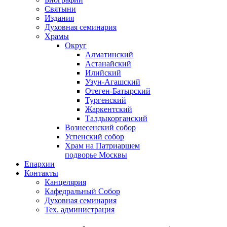
Святыни
Издания
Духовная семинария
Храмы
Округ
Алматинский
Астанайский
Илийский
Узун-Агашский
Отеген-Батырский
Тургенский
Жаркентский
Талдыкорганский
Вознесенский собор
Успенский собор
Храм на Патриаршем
подворье Москвы
Епархии
Контакты
Канцелярия
Кафедральный Собор
Духовная семинария
Тех. администрация