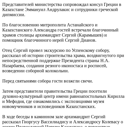
Представителей министерства сопровождал консул Греции в
Казахстане Эммануил Андрулакис и сотрудники греческой
дипмиссии.
По благословению митрополита Астанайского и
Казахстанского Александра гостей встречали благочинный
храмов столицы архимандрит Сергий (Карамышев) и
помощник благочинного иерей Сергий Дианов.
Отец Сергий провел экскурсию по Успенскому собору,
рассказал об истории строительства храма, воздвигнутого при
непосредственной поддержке Президента страны Н.А.
Назарбаева, создании резного иконостаса и росписей,
возведении соборной колокольни.
Перед святынями собора гости возжгли свечи.
Затем представители правительства Греции посетили
духовно-культурный центр имени равноапостольных Кирилла
и Мефодия, где ознакомились с экспозициями музея
новомучеников и исповедников Казахстанских.
В ходе беседы в каминном зале архимандрит Сергий
рассказал Гиоргусу Вассилиадису и Александросу Колевасу о
жизни Православной Церкви Казахстана, о торжествах,