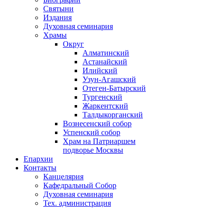
Святыни
Издания
Духовная семинария
Храмы
Округ
Алматинский
Астанайский
Илийский
Узун-Агашский
Отеген-Батырский
Тургенский
Жаркентский
Талдыкорганский
Вознесенский собор
Успенский собор
Храм на Патриаршем
подворье Москвы
Епархии
Контакты
Канцелярия
Кафедральный Собор
Духовная семинария
Тех. администрация