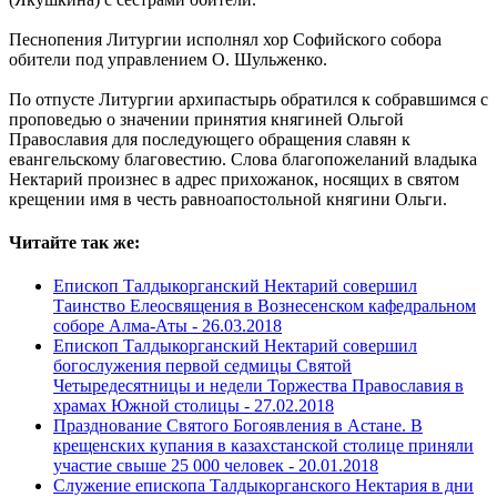
Песнопения Литургии исполнял хор Софийского собора
обители под управлением О. Шульженко.
По отпусте Литургии архипастырь обратился к собравшимся с
проповедью о значении принятия княгиней Ольгой
Православия для последующего обращения славян к
евангельскому благовестию. Слова благопожеланий владыка
Нектарий произнес в адрес прихожанок, носящих в святом
крещении имя в честь равноапостольной княгини Ольги.
Читайте так же:
Епископ Талдыкорганский Нектарий совершил
Таинство Елеосвящения в Вознесенском кафедральном
соборе Алма-Аты -
26.03.2018
Епископ Талдыкорганский Нектарий совершил
богослужения первой седмицы Святой
Четыредесятницы и недели Торжества Православия в
храмах Южной столицы -
27.02.2018
Празднование Святого Богоявления в Астане. В
крещенских купания в казахстанской столице приняли
участие свыше 25 000 человек -
20.01.2018
Служение епископа Талдыкорганского Нектария в дни