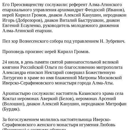
Его Преосвященству сослужили: референт Алма-Атинского
епархиального управления архимандрит Феодосий (Иванов),
иерей Кирилл Громов, диакон Алексий Канушин, иеродиакон
Игорь (Доброзоров), диакон Виталий Быструшкин, диакон
Евгений Есауленко, руководитель молодежного движения
Алма-Атинской епархии.
Пел хор Вознесенского собора под управлением Н. Зубревич.
Проповедь произнес иерей Кирилл Громов.
24 июля, в день памяти святой равноапостольной великой
княгини Российской Ольги по благословению митрополита
Александра епископ Нектарий совершил Божественную
Литургию в храме во имя блаженной Матроны Московской
Иверско-Серафимовского монастыря города Алма-Аты.
Архипастырю сослужили: настоятель Казанского храма села
Коктал иеромонах Аверкий (Белов), иеромонах Арсений
(Волошин), диакон Алексий Канушин, иеродиакон Митрофан
(Бурдяк).
За богослужением молились настоятельница Иверско-
Серафимовского женского монастыря игумения Любовь
(Якушкина) с сестрами обители.