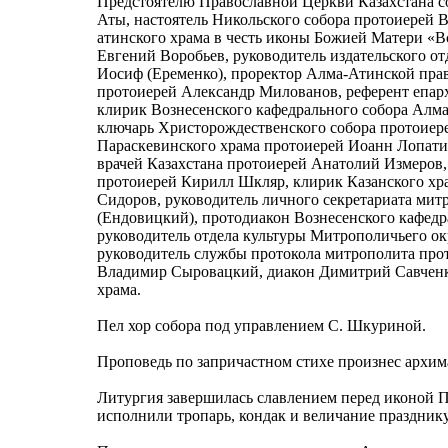
Предстоятелю Православной Церкви Казахстана с
Аты, настоятель Никольского собора протоиерей В
атинского храма в честь иконы Божией Матери «В
Евгений Воробьев, руководитель издательского о
Иосиф (Еременко), проректор Алма-Атинской пра
протоиерей Александр Милованов, референт епар
клирик Вознесенского кафедрального собора Алм
ключарь Христорождественского собора протоиере
Параскевинского храма протоиерей Иоанн Лопати
врачей Казахстана протоиерей Анатолий Измеров
протоиерей Кирилл Шкляр, клирик Казанского х
Сидоров, руководитель личного секретариата ми
(Ендовицкий), протодиакон Вознесенского кафедр
руководитель отдела культуры Митрополичьего о
руководитель службы протокола митрополита про
Владимир Сыровацкий, диакон Димитрий Савченк
храма.
Пел хор собора под управлением С. Шкуриной.
Проповедь по запричастном стихе произнес архим
Литургия завершилась славлением перед иконой П
исполнили тропарь, кондак и величание празднику