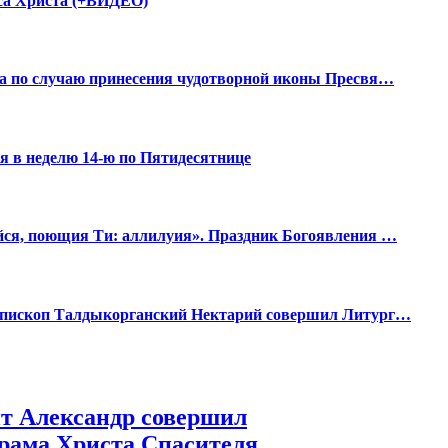
уса Христа (+ВИДЕО)
ва по случаю принесения чудотворной иконы Пресвя…
 в неделю 14-ю по Пятидесятнице
йся, поющия Ти: аллилуия». Праздник Богоявления …
 епископ Талдыкорганский Нектарий совершил Литург…
ит Александр совершил
рама Христа Спасителя