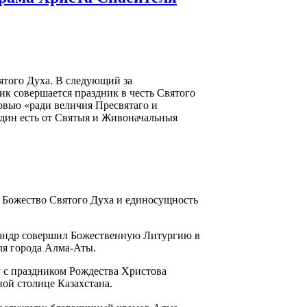
вятого Духа. В следующий за
к совершается праздник в честь Святого
овью «ради величия Пресвятаго и
дин есть от Святыя и Живоначальныя
 Божество Святого Духа и единосущность
андр совершил Божественную Литургию в
ля города Алма-Аты.
 с праздником Рождества Христова
ой столице Казахстана.