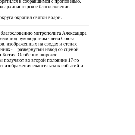
братился к собравшимся с проповедью,
ал архипастырское благословение.
круга окропил святой водой.
 благословению митрополита Александра
фами под руководством члена Союза
ов, изображенных на сводах и стенах
яниях» – развернутый извод со сценой
и Бытия. Особенно широкое
ы получают во второй половине 17-го
ют изображения евангельских событий и