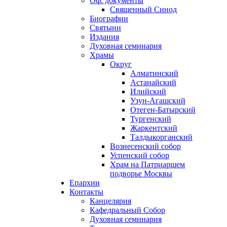
Оф. документы
Священный Синод
Биографии
Святыни
Издания
Духовная семинария
Храмы
Округ
Алматинский
Астанайский
Илийский
Узун-Агашский
Отеген-Батырский
Тургенский
Жаркентский
Талдыкорганский
Вознесенский собор
Успенский собор
Храм на Патриаршем
подворье Москвы
Епархии
Контакты
Канцелярия
Кафедральный Собор
Духовная семинария