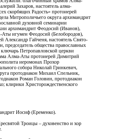
ослужили: благочинный храмов Алма-
алерий Захаров, настоятель алма-
сех скорбящих Радость» протоиерей
тдела Митрополичьего округа архимандрит
вославной духовной семинарии
хии архимандрит Феодосий (Иванов),
а-Аты игумен Феодосий (Белобородов),
й Александр Гайченя, настоятель Свято-
н, председатель общества православных
, ключарь Петропавловской церкви
рама Алма-Аты протоиерей Димитрий
трополита иеромонах Прохор
ального собора Николай Гринкевич,
круга протодиакон Михаил Спельник,
тодиакон Роман Головин, протодиакон
о; клирики Христорождественского
андрит Иосиф (Еременко).
ресвятой Троицы – духовенство и хор
.