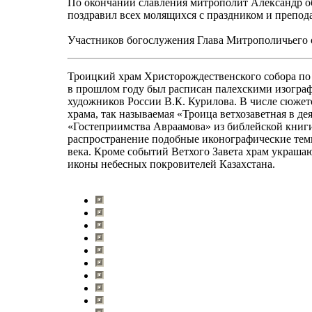
По окончании славления митрополит Александр о
поздравил всех молящихся с праздником и препод
Участников богослужения Глава Митрополичьего о
Троицкий храм Христорождественского собора по
в прошлом году был расписан палехскими изогра
художников России В.К. Курилова. В числе сюжет
храма, так называемая «Троица ветхозаветная в де
«Гостеприимства Авраамова» из библейской книг
распространение подобные иконографические тем
века. Кроме событий Ветхого Завета храм украша
иконы небесных покровителей Казахстана.