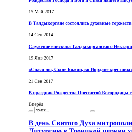
Рождество Господа и Бога и Спаса нашего Иис
15 Май 2017
В Талдыкоргане состоялись духовные торжест
14 Сен 2014
Служение епископа Талдыкорганского Нектария
19 Янв 2017
«Спаси ны, Сыне Божий, во Иордане крестивы
21 Сен 2017
В праздник Рождества Пресвятой Богородицы
Вперёд
В день Святого Духа митропол
Литургию в Троицкой церкви х