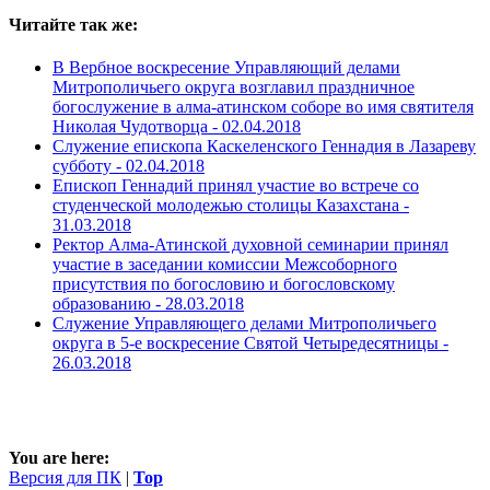
Читайте так же:
В Вербное воскресение Управляющий делами
Митрополичьего округа возглавил праздничное
богослужение в алма-атинском соборе во имя святителя
Николая Чудотворца -
02.04.2018
Служение епископа Каскеленского Геннадия в Лазареву
субботу -
02.04.2018
Епископ Геннадий принял участие во встрече со
студенческой молодежью столицы Казахстана -
31.03.2018
Ректор Алма-Атинской духовной семинарии принял
участие в заседании комиссии Межсоборного
присутствия по богословию и богословскому
образованию -
28.03.2018
Служение Управляющего делами Митрополичьего
округа в 5-е воскресение Святой Четыредесятницы -
26.03.2018
You are here:
Версия для ПК
|
Top