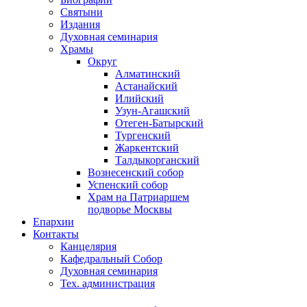
Святыни
Издания
Духовная семинария
Храмы
Округ
Алматинский
Астанайский
Илийский
Узун-Агашский
Отеген-Батырский
Тургенский
Жаркентский
Талдыкорганский
Вознесенский собор
Успенский собор
Храм на Патриаршем
подворье Москвы
Епархии
Контакты
Канцелярия
Кафедральный Собор
Духовная семинария
Тех. администрация