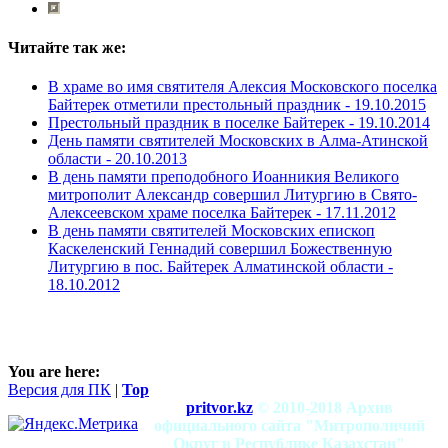
Читайте так же:
В храме во имя святителя Алексия Московского поселка
Байтерек отметили престольный праздник -
19.10.2015
Престольный праздник в поселке Байтерек -
19.10.2014
День памяти святителей Московских в Алма-Атинской
области -
20.10.2013
В день памяти преподобного Иоанникия Великого
митрополит Александр совершил Литургию в Свято-
Алексеевском храме поселка Байтерек -
17.11.2012
В день памяти святителей Московских епископ
Каскеленский Геннадий совершил Божественную
Литургию в пос. Байтерек Алматинской области -
18.10.2012
You are here:
Версия для ПК
|
Top
pritvor.kz
© 2010-2018 Архив
официального сайта "Митрополичий
Округ в Республике Казахстан"