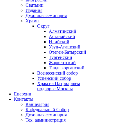
Святыни
Издания
Духовная семинария
Храмы
Округ
Алматинский
Астанайский
Илийский
Узун-Агашский
Отеген-Батырский
Тургенский
Жаркентский
Талдыкорганский
Вознесенский собор
Успенский собор
Храм на Патриаршем
подворье Москвы
Епархии
Контакты
Канцелярия
Кафедральный Собор
Духовная семинария
Тех. администрация