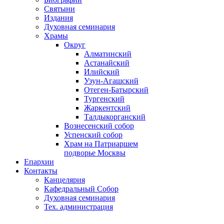
Святыни
Издания
Духовная семинария
Храмы
Округ
Алматинский
Астанайский
Илийский
Узун-Агашский
Отеген-Батырский
Тургенский
Жаркентский
Талдыкорганский
Вознесенский собор
Успенский собор
Храм на Патриаршем
подворье Москвы
Епархии
Контакты
Канцелярия
Кафедральный Собор
Духовная семинария
Тех. администрация