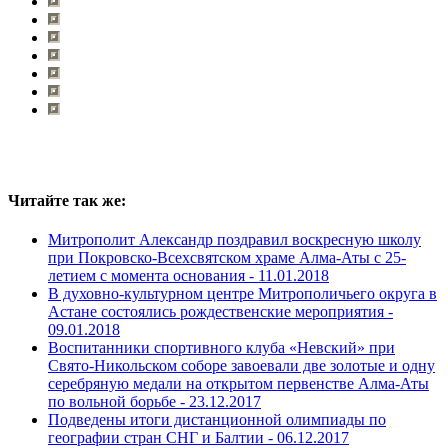
Читайте так же:
Митрополит Александр поздравил воскресную школу
при Покровско-Всехсвятском храме Алма-Аты с 25-
летием с момента основания -
11.01.2018
В духовно-культурном центре Митрополичьего округа в
Астане состоялись рождественские мероприятия -
09.01.2018
Воспитанники спортивного клуба «Невский» при
Свято-Никольском соборе завоевали две золотые и одну
серебряную медали на открытом первенстве Алма-Аты
по вольной борьбе -
23.12.2017
Подведены итоги дистанционной олимпиады по
географии стран СНГ и Балтии -
06.12.2017