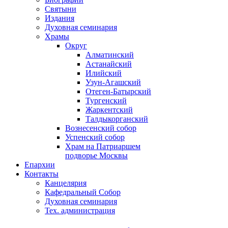
Святыни
Издания
Духовная семинария
Храмы
Округ
Алматинский
Астанайский
Илийский
Узун-Агашский
Отеген-Батырский
Тургенский
Жаркентский
Талдыкорганский
Вознесенский собор
Успенский собор
Храм на Патриаршем
подворье Москвы
Епархии
Контакты
Канцелярия
Кафедральный Собор
Духовная семинария
Тех. администрация