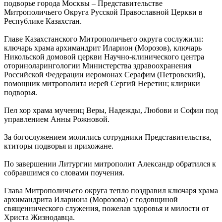
подворье города Москвы – Представительстве
Митрополичьего Округа Русской Православной Церкви в
Республике Казахстан.
Главе Казахстанского Митрополичьего округа сослужили:
ключарь храма архимандрит Иларион (Морозов), ключарь
Никольской домовой церкви Научно-клинического центра
оториноларингологии Министерства здравоохранения
Российской Федерации иеромонах Серафим (Петровский),
помощник митрополита иерей Сергий Неретин; клирики
подворья.
Пел хор храма мучениц Веры, Надежды, Любови и Софии под
управлением Анны Рожновой.
За богослужением молились сотрудники Представительства,
ктиторы подворья и прихожане.
По завершении Литургии митрополит Александр обратился к
собравшимся со словами поучения.
Глава Митрополичьего округа тепло поздравил ключаря храма
архимандрита Илариона (Морозова) с годовщиной
священнического служения, пожелав здоровья и милости от
Христа Жизнодавца.