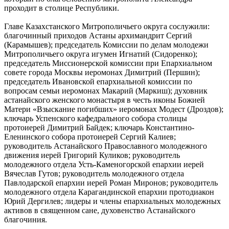
проходит в столице Республики.
Главе Казахстанского Митрополичьего округа сослужили:
благочинный приходов Астаны архимандрит Сергий
(Карамышев); председатель Комиссии по делам молодежи
Митрополичьего округа игумен Игнатий (Сидоренко);
председатель Миссионерской комиссии при Епархиальном
совете города Москвы иеромонах Димитрий (Першин);
председатель Ивановской епархиальной комиссии по
вопросам семьи иеромонах Макарий (Маркиш); духовник
астанайского женского монастыря в честь иконы Божией
Матери «Взыскание погибших» иеромонах Модест (Дроздов);
ключарь Успенского кафедрального собора столицы
протоиерей Димитрий Байдек; ключарь Константино-
Еленинского собора протоиерей Сергий Калиев;
руководитель Астанайского Православного молодежного
движения иерей Григорий Куликов; руководитель
молодежного отдела Усть-Каменогорской епархии иерей
Вячеслав Гутов; руководитель молодежного отдела
Павлодарской епархии иерей Роман Миронов; руководитель
молодежного отдела Карагандинской епархии протодиакон
Юрий Дергилев; лидеры и члены епархиальных молодежных
активов в священном сане, духовенство Астанайского
благочиния.