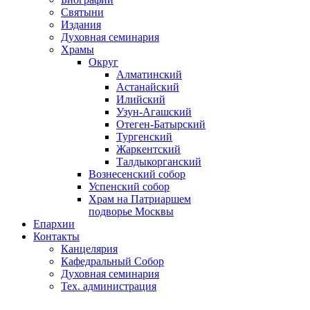
Святыни
Издания
Духовная семинария
Храмы
Округ
Алматинский
Астанайский
Илийский
Узун-Агашский
Отеген-Батырский
Тургенский
Жаркентский
Талдыкорганский
Вознесенский собор
Успенский собор
Храм на Патриаршем
подворье Москвы
Епархии
Контакты
Канцелярия
Кафедральный Собор
Духовная семинария
Тех. администрация