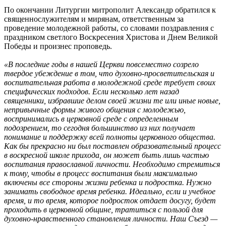
По окончании Литургии митрополит Александр обратился к
священнослужителям и мирянам, ответственным за
проведение молодежной работы, со словами поздравления с
праздником светлого Воскресения Христова и Днем Великой
Победы и произнес проповедь.
«В последние годы в нашей Церкви повсеместно созрело
твердое убеждение в том, что духовно-просветительская и
воспитательная работа в молодежной среде требует своих
специфических подходов. Если несколько лет назад
священники, избравшие делом своей жизни те или иные новые,
непривычные формы живого общения с молодежью,
воспринимались в церковной среде с определенным
подозрением, то сегодня большинство из них получает
понимание и поддержку всей полноты церковного общества.
Как бы прекрасно ни был поставлен образовательный процесс
в воскресной школе прихода, он может быть лишь частью
воспитания православной личности. Необходимо стремиться
к тому, чтобы в процесс воспитания были максимально
включены все стороны жизни ребенка и подростка. Нужно
занимать свободное время ребенка. Идеально, если и учебное
время, и то время, которое подросток отдает досугу, будет
проходить в церковной общине, тратиться с пользой для
духовно-нравственного становления личности. Наш Съезд —