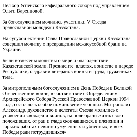
Пел хор Успенского кафедрального собора под управлением
Ольги Варенцовой.
За богослужением молились участники V Съезда
православной молодежи Казахстана.
На сугубой ектении Глава Православной Церкви Казахстана
совершил молитву о прекращении междоусобной брани на
Украине.
Были вознесены молитвы о мире и благоденствии
Казахстанской земли, Президенте, властях, воинстве и народе
Республики, о здравии ветеранов войны и труда, тружениках
тыла.
За митрополичьим богослужением в День Победы в Великой
Отечественной войне, в соответствие с Определением
Архиерейского Собора Русской Православной Церкви 1994
года, состоялось особое поминовение усопших. Митрополит
Александр, духовенство и делегаты Съезда молились о
упокоении «вождей и воинов, на поле брани жизнь свою
положивших, от ран и глада скончавшихся, в пленении и
горьких работах невинно умученных и убиенных, и всех
Победы ради потрудившихся».