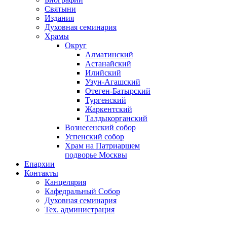
Святыни
Издания
Духовная семинария
Храмы
Округ
Алматинский
Астанайский
Илийский
Узун-Агашский
Отеген-Батырский
Тургенский
Жаркентский
Талдыкорганский
Вознесенский собор
Успенский собор
Храм на Патриаршем
подворье Москвы
Епархии
Контакты
Канцелярия
Кафедральный Собор
Духовная семинария
Тех. администрация