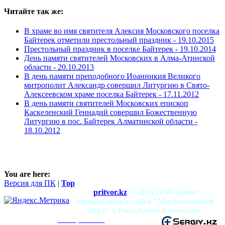
Читайте так же:
В храме во имя святителя Алексия Московского поселка
Байтерек отметили престольный праздник -
19.10.2015
Престольный праздник в поселке Байтерек -
19.10.2014
День памяти святителей Московских в Алма-Атинской
области -
20.10.2013
В день памяти преподобного Иоанникия Великого
митрополит Александр совершил Литургию в Свято-
Алексеевском храме поселка Байтерек -
17.11.2012
В день памяти святителей Московских епископ
Каскеленский Геннадий совершил Божественную
Литургию в пос. Байтерек Алматинской области -
18.10.2012
You are here:
Версия для ПК
|
Top
pritvor.kz
© 2010-2018 Архив
официального сайта "Митрополичий
Округ в Республике Казахстан"
mitropolia.kz