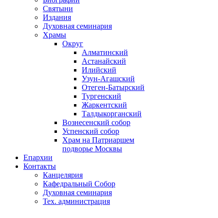
Святыни
Издания
Духовная семинария
Храмы
Округ
Алматинский
Астанайский
Илийский
Узун-Агашский
Отеген-Батырский
Тургенский
Жаркентский
Талдыкорганский
Вознесенский собор
Успенский собор
Храм на Патриаршем
подворье Москвы
Епархии
Контакты
Канцелярия
Кафедральный Собор
Духовная семинария
Тех. администрация