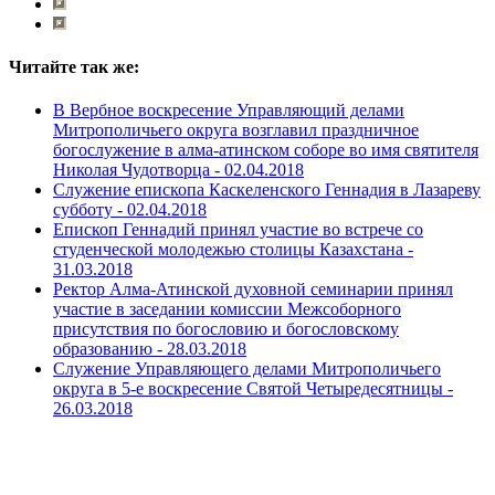
Читайте так же:
В Вербное воскресение Управляющий делами
Митрополичьего округа возглавил праздничное
богослужение в алма-атинском соборе во имя святителя
Николая Чудотворца -
02.04.2018
Служение епископа Каскеленского Геннадия в Лазареву
субботу -
02.04.2018
Епископ Геннадий принял участие во встрече со
студенческой молодежью столицы Казахстана -
31.03.2018
Ректор Алма-Атинской духовной семинарии принял
участие в заседании комиссии Межсоборного
присутствия по богословию и богословскому
образованию -
28.03.2018
Служение Управляющего делами Митрополичьего
округа в 5-е воскресение Святой Четыредесятницы -
26.03.2018