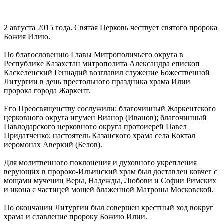
2 августа 2015 года. Святая Церковь чествует святого пророка
Божия Илию.
По благословению Главы Митрополичьего округа в
Республике Казахстан митрополита Александра епископ
Каскеленский Геннадий возглавил служение Божественной
Литургии в день престольного праздника храма Илии
пророка города Жаркент.
Его Преосвященству сослужили: благочинный Жаркентского
церковного округа игумен Вианор (Иванов); благочинный
Павлодарского церковного округа протоиерей Павел
Придатченко; настоятель Казанского храма села Коктал
иеромонах Аверкий (Белов).
Для молитвенного поклонения и духовного укрепления
верующих в пророко-Ильинский храм был доставлен ковчег с
мощами мучениц Веры, Надежды, Любови и Софии Римских
и икона с частицей мощей блаженной Матроны Московской.
По окончании Литургии был совершен крестный ход вокруг
храма и славление пророку Божию Илии.