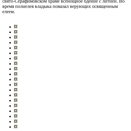
свято-Серафимовском храме всенощное бдение с литией. Во
время полиелея владыка помазал верующих освященным
елеем.