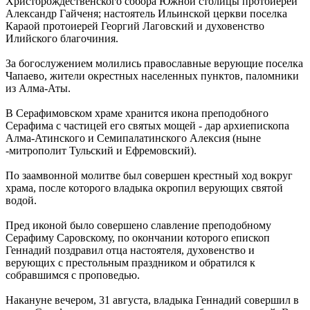
Христорождественского собора Южной столицы протоиерей
Александр Гайченя; настоятель Ильинской церкви поселка
Караой протоиерей Георгий Лаговский и духовенство
Илийского благочиния.
За богослужением молились православные верующие поселка
Чапаево, жители окрестных населенных пунктов, паломники
из Алма-Аты.
В Серафимовском храме хранится икона преподобного
Серафима с частицей его святых мощей - дар архиепископа
Алма-Атинского и Семипалатинского Алексия (ныне
-митрополит Тульский и Ефремовский).
По заамвонной молитве был совершен крестный ход вокруг
храма, после которого владыка окропил верующих святой
водой.
Пред иконой было совершено славление преподобному
Серафиму Саровскому, по окончании которого епископ
Геннадий поздравил отца настоятеля, духовенство и
верующих с престольным праздником и обратился к
собравшимся с проповедью.
Накануне вечером, 31 августа, владыка Геннадий совершил в