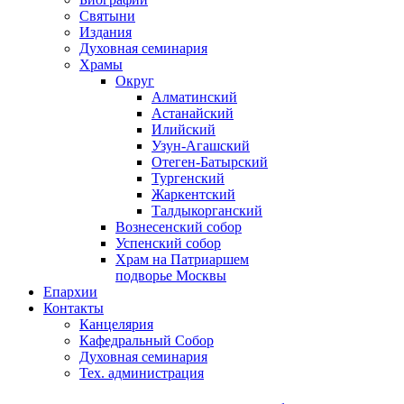
Святыни
Издания
Духовная семинария
Храмы
Округ
Алматинский
Астанайский
Илийский
Узун-Агашский
Отеген-Батырский
Тургенский
Жаркентский
Талдыкорганский
Вознесенский собор
Успенский собор
Храм на Патриаршем
подворье Москвы
Епархии
Контакты
Канцелярия
Кафедральный Собор
Духовная семинария
Тех. администрация