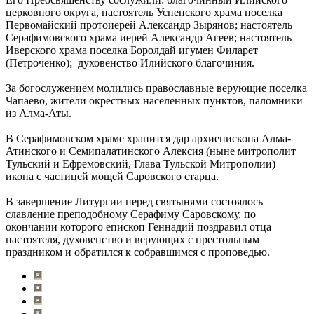
церковного округа, настоятель Успенского храма поселка
Первомайский протоиерей Александр Зырянов; настоятель
Серафимовского храма иерей Александр Агеев; настоятель
Иверского храма поселка Боролдай игумен Филарет
(Петроченко); духовенство Илийского благочиния.
За богослужением молились православные верующие поселка
Чапаево, жители окрестных населенных пунктов, паломники
из Алма-Аты.
В Серафимовском храме хранится дар архиепископа Алма-
Атинского и Семипалатинского Алексия (ныне митрополит
Тульский и Ефремовский, Глава Тульской Митрополии) –
икона с частицей мощей Саровского старца.
В завершение Литургии перед святынями состоялось
славление преподобному Серафиму Саровскому, по
окончании которого епископ Геннадий поздравил отца
настоятеля, духовенство и верующих с престольным
праздником и обратился к собравшимся с проповедью.