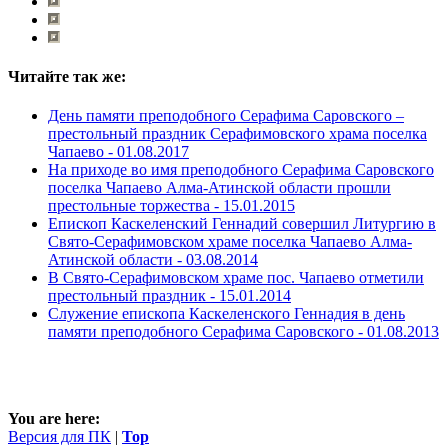
Читайте так же:
День памяти преподобного Серафима Саровского –
престольный праздник Серафимовского храма поселка
Чапаево -
01.08.2017
На приходе во имя преподобного Серафима Саровского
поселка Чапаево Алма-Атинской области прошли
престольные торжества -
15.01.2015
Епископ Каскеленский Геннадий совершил Литургию в
Свято-Серафимовском храме поселка Чапаево Алма-
Атинской области -
03.08.2014
В Свято-Серафимовском храме пос. Чапаево отметили
престольный праздник -
15.01.2014
Служение епископа Каскеленского Геннадия в день
памяти преподобного Серафима Саровского -
01.08.2013
You are here:
Версия для ПК
|
Top