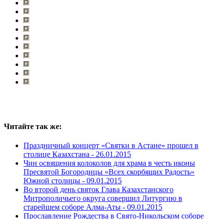
Читайте так же:
Праздничный концерт «Святки в Астане» прошел в
столице Казахстана -
26.01.2015
Чин освящения колоколов для храма в честь иконы
Пресвятой Богородицы «Всех скорбящих Радость»
Южной столицы -
09.01.2015
Во второй день святок Глава Казахстанского
Митрополичьего округа совершил Литургию в
старейшем соборе Алма-Аты -
09.01.2015
Прославление Рождества в Свято-Никольском соборе