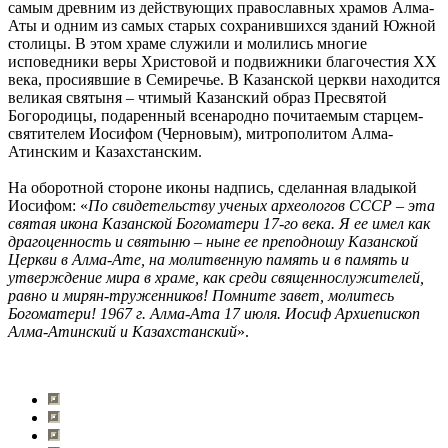
самым древним из действующих православных храмов Алма-
Аты и одним из самых старых сохранившихся зданий Южной
столицы. В этом храме служили и молились многие
исповедники веры Христовой и подвижники благочестия ХХ
века, просиявшие в Семиречье. В Казанской церкви находится
великая святыня – чтимый Казанский образ Пресвятой
Богородицы, подаренный всенародно почитаемым старцем-
святителем Иосифом (Черновым), митрополитом Алма-
Атинским и Казахстанским.
На оборотной стороне иконы надпись, сделанная владыкой
Иосифом: «
По свидетельству ученых археологов СССР – эта
святая икона Казанской Богоматери 17-го века. Я ее имел как
драгоценность и святыню – ныне ее преподношу Казанской
Церкви в Алма-Ате, на молитвенную память и в память и
утверждение мира в храме, как среди священнослужителей,
равно и мирян-труженников! Помните завет, молитесь
Богоматери! 1967 г. Алма-Ата 17 июля. Иосиф Архиепископ
Алма-Атинский и Казахстанский
».