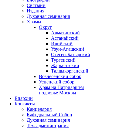
Святыни
Издания
Духовная семинария
Храмы
Округ
Алматинский
Астанайский
Илийский
Узун-Агашский
Отеген-Батырский
Тургенский
Жаркентский
Талдыкорганский
Вознесенский собор
Успенский собор
Храм на Патриаршем
подворье Москвы
Епархии
Контакты
Канцелярия
Кафедральный Собор
Духовная семинария
Тех. администрация