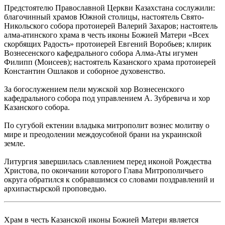
Предстоятелю Православной Церкви Казахстана сослужили:
благочинный храмов Южной столицы, настоятель Свято-
Никольского собора протоиерей Валерий Захаров; настоятель
алма-атинского храма в честь иконы Божией Матери «Всех
скорбящих Радость» протоиерей Евгений Воробьев; клирик
Вознесенского кафедрального собора Алма-Аты игумен
Филипп (Моисеев); настоятель Казанского храма протоиерей
Константин Ошлаков и соборное духовенство.
За богослужением пели мужской хор Вознесенского
кафедрального собора под управлением А. Зубревича и хор
Казанского собора.
По сугубой ектении владыка митрополит вознес молитву о
мире и преодолении междоусобной брани на украинской
земле.
Литургия завершилась славлением перед иконой Рождества
Христова, по окончании которого Глава Митрополичьего
округа обратился к собравшимся со словами поздравлений и
архипастырской проповедью.
Храм в честь Казанской иконы Божией Матери является