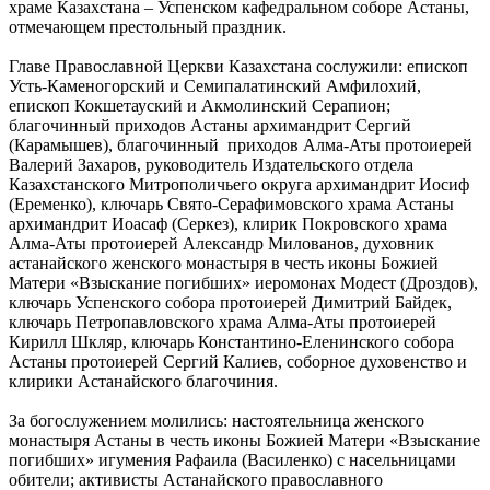
храме Казахстана – Успенском кафедральном соборе Астаны,
отмечающем престольный праздник.
Главе Православной Церкви Казахстана сослужили: епископ
Усть-Каменогорский и Семипалатинский Амфилохий,
епископ Кокшетауский и Акмолинский Серапион;
благочинный приходов Астаны архимандрит Сергий
(Карамышев), благочинный приходов Алма-Аты протоиерей
Валерий Захаров, руководитель Издательского отдела
Казахстанского Митрополичьего округа архимандрит Иосиф
(Еременко), ключарь Свято-Серафимовского храма Астаны
архимандрит Иоасаф (Серкез), клирик Покровского храма
Алма-Аты протоиерей Александр Милованов, духовник
астанайского женского монастыря в честь иконы Божией
Матери «Взыскание погибших» иеромонах Модест (Дроздов),
ключарь Успенского собора протоиерей Димитрий Байдек,
ключарь Петропавловского храма Алма-Аты протоиерей
Кирилл Шкляр, ключарь Константино-Еленинского собора
Астаны протоиерей Сергий Калиев, соборное духовенство и
клирики Астанайского благочиния.
За богослужением молились: настоятельница женского
монастыря Астаны в честь иконы Божией Матери «Взыскание
погибших» игумения Рафаила (Василенко) с насельницами
обители; активисты Астанайского православного