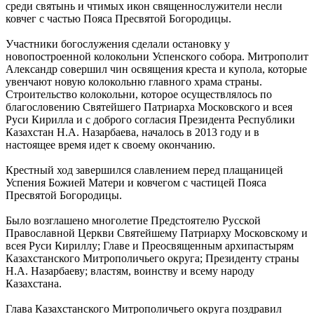
среди святынь и чтимых икон священнослужители несли
ковчег с частью Пояса Пресвятой Богородицы.
Участники богослужения сделали остановку у
новопостроенной колокольни Успенского собора. Митрополит
Александр совершил чин освящения креста и купола, которые
увенчают новую колокольню главного храма страны.
Строительство колокольни, которое осуществлялось по
благословению Святейшего Патриарха Московского и всея
Руси Кирилла и с доброго согласия Президента Республики
Казахстан Н.А. Назарбаева, началось в 2013 году и в
настоящее время идет к своему окончанию.
Крестный ход завершился славлением перед плащаницей
Успения Божией Матери и ковчегом с частицей Пояса
Пресвятой Богородицы.
Было возглашено многолетие Предстоятелю Русской
Православной Церкви Святейшему Патриарху Московскому и
всея Руси Кириллу; Главе и Преосвященным архипастырям
Казахстанского Митрополичьего округа; Президенту страны
Н.А. Назарбаеву; властям, воинству и всему народу
Казахстана.
Глава Казахстанского Митрополичьего округа поздравил