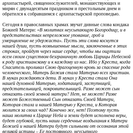
архипастырей, священнослужителей, монашествующих и
мирян с двунадесятым праздником и престольным днем и
обратился к собравшимся с архипастырской проповедью.
Сегодня в православных храмах звучат дивные слова кондака
Божией Матери: «
В молитвах неусыпающую Богородицу, и в
предстательствах непреложное упование, гроб и
умерщвление не удержаста». Пусть эти слова коснутся
нашей души, пусть возвышенные мысли, заключенные в этих
строках, пройдут через наше сердце, чтобы мы ощутили
всем своим существом безграничную любовь Царицы Небесной
к роду христианскому и к каждому из нас. Ибо у Креста, когда
Спаситель проливал Свою драгоценную кровь за спасение рода
человеческого, Матерь Божия стала Матерью всех христиан.
В муках рождаются дети. В муках у Креста стала Она
нашей духовной Матерью, ходатаицей, заступницей,
предстательницей, покровительницей. Разве может сын
отказать своей земной матери? Нет, не может! Разве
может Божественный Сын отказать Своей Матери,
Которая стала и нашей Матерью у Креста, и Которая
молится за своих чад? Конечно же, нет! Поэтому пусть
наша молитва к Царице Неба и земли будет исполнена веры,
будет глубокой, пусть наши сердечные воздыхания к Матери
Божией и нашей Матери будут сильными от осознания этой
великой истины – Ее постоянного, неусыпного