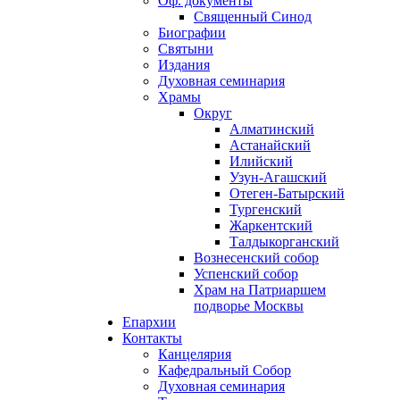
Оф. документы
Священный Синод
Биографии
Святыни
Издания
Духовная семинария
Храмы
Округ
Алматинский
Астанайский
Илийский
Узун-Агашский
Отеген-Батырский
Тургенский
Жаркентский
Талдыкорганский
Вознесенский собор
Успенский собор
Храм на Патриаршем
подворье Москвы
Епархии
Контакты
Канцелярия
Кафедральный Собор
Духовная семинария