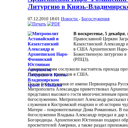
Литургию в Князь-Владимирско
07.12.2010 18:01
Новости
-
Богослужения
В воскресенье, 5 декабря
,
Православной Церкви Заг
Казахстанский Александр
в США Архиепископ Наро
Божественную литургию в 
(РПЦЗ).
Архипастырям сослужили настоятель прихода про
Патриарших приходов в США.
После богослужения от имени Первоиерарха Рус
Митрополита Александра приветствовал Архиепи
представил высокого гостя многочисленным прих
богослужению. Митрополит Александр рассказал 
служения в Костромской епархии и об истории ч
Матери – покровительнице Дома Романовых. В па
богослужении Владыка Александр передал в дар 
Богородицы. Архиепископ Юстиниан подарил обра
просветителей Америки, а также раздал прихожан