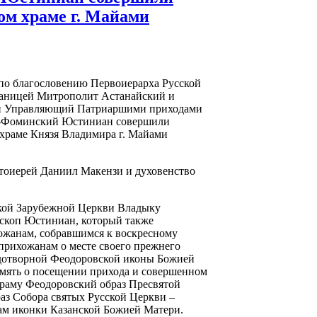
м храме г. Майами
 по благословению Первоиерарха Русской
раницей Митрополит Астанайский и
 и Управляющий Патриаршими приходами
-Фоминский Юстиниан совершили
храме Князя Владимира г. Майами
тоиерей Даниил Макензи и духовенство
ской Зарубежной Церкви Владыку
скоп Юстиниан, который также
ожанам, собравшимся к воскресному
прихожанам о месте своего прежнего
удотворной Феодоровской иконы Божией
мять о посещении прихода и совершенном
храму Феодоровский образ Пресвятой
з Собора святых Русской Церкви –
ам иконки Казанской Божией Матери.