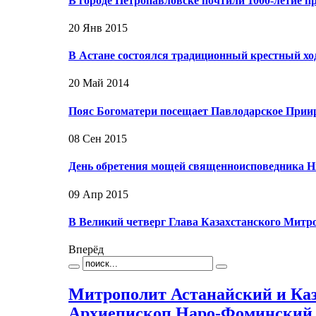
В городе Петропавловске почтили 1000-летие п
20 Янв 2015
В Астане состоялся традиционный крестный хо
20 Май 2014
Пояс Богоматери посещает Павлодарское При
08 Сен 2015
День обретения мощей священноисповедника Н
09 Апр 2015
В Великий четверг Глава Казахстанского Митр
Вперёд
Митрополит Астанайский и Каз
Архиепископ Наро-Фоминский