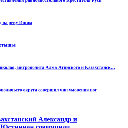
реставления равноапостольного Крестителя Руси
д на реку Ишим
иртышье
иколая, митрополита Алма-Атинского и Казахстанск…
ополичьего округа совершил чин умовения ног
ахстанский Александр и
 Юстиниан совершили