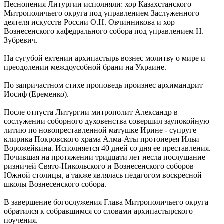
Песнопения Литургии исполняли: хор Казахстанского
Митрополичьего округа под управлением Заслуженного
деятеля искусств России О.Н. Овчинникова и хор
Вознесенского кафедрального собора под управлением Н.
Зубревич.
На сугубой ектении архипастырь вознес молитву о мире и
преодолении междоусобной брани на Украине.
По запричастном стихе проповедь произнес архимандрит
Иосиф (Еременко).
После отпуста Литургии митрополит Александр в
сослужении соборного духовенства совершил заупокойную
литию по новопреставленной матушке Ирине - супруге
клирика Покровского храма Алма-Аты протоиерея Ильи
Ворожейкина. Исполняется 40 дней со дня ее преставления.
Почившая на протяжении тридцати лет несла послушание
ризничей Свято-Никольского и Вознесенского соборов
Южной столицы, а также являлась педагогом воскресной
школы Вознесенского собора.
В завершение богослужения Глава Митрополичьего округа
обратился к собравшимся со словами архипастырского
поучения.