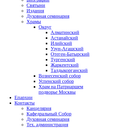
Святыни
Издания
Духовная семинария
Храмы
Округ
Алматинский
Астанайский
Илийский
Узун-Агашский
Отеген-Батырский
Тургенский
Жаркентский
Талдыкорганский
Вознесенский собор
Успенский собор
Храм на Патриаршем
подворье Москвы
Епархии
Контакты
Канцелярия
Кафедральный Собор
Духовная семинария
Тех. администрация