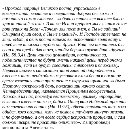
«
Проходя поприще Великого поста, упражняясь в
воздержании, молитве и совершении добрых дел важно
помнить о самом главном – любовь составляет высшее благо
христианской жизни. В книге Исаии пророка мы слышим голос
ропщущих на Бога: «Почему мы постимся, а Ты не видишь?
Смиряем души свои, а Ты не знаешь?». И Господь отвечает на
это: «Вот, в день поста вашего вы исполняете волю вашу и
требуете тяжких трудов от других. Вот, вы поститесь для
ссор и распрей и для того, чтобы дерзкою рукою бить других»
(Ис. 58:3,4). Дела нашего целомудрия, постничества,
подвижничества не будут иметь никакой цены перед очами
Божиими, если не будут соединены с любовью к ближнему.
Первым шагом к стяжанию этой главной добродетели и,
вместе с тем, необходимым условием вхождения в постное
время является наше примирение с окружающими нас людьми.
Поэтому воскресный день, полагающий начало святой
Четыредесятнице, называется Прощеным воскресеньем.
Каждый из нас, последуя евангельскому призыву «прощайте,
если что имеете на кого, дабы и Отец ваш Небесный простил
вам согрешения ваши» (Мк. 11:25), обязан вспомнить тех, кого
обидел, кого огорчил, кому не помог в трудную минуту жизни,
и не формально, а от всего сердца испросить прощения, и сам
должен искренне простить ближнего
». Из проповеди
митрополита Александра.