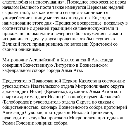
сластолюбия и непослушания». Последнее воскресенье перед
началом Великого поста также именуется Церковью неделей
сыропустной, так как именно сегодня заканчивается
употребление в пищу молочных продуктов. Еще одно
наименование этого дня - Прощеное воскресенье, поскольку в
соответствие с древней традицией священнослужители и
прихожане по окончании вечернего богослужения взаимно
испрашивают друг у друга прощение, чтобы вступить в
Великий пост, примирившись по заповеди Христовой со
своими ближними.
Митрополит Астанайский и Казахстанский Александр
совершил Божественную Литургию в Вознесенском
кафедральном соборе города Алма-Аты.
Предстоятелю Православной Церкви Казахстана сослужили:
руководитель Издательского отдела Митрополичьего округа
архимандрит Иосиф (Еременко); духовник Алма-Атинской
епархии архимандрит Иоанн (Сазонов); игумен Феодосий
(Белобородов); руководитель отдела Округа по связям с
общественностью, ключарь Вознесенского собора протоиерей
Александр Суворов; протодиакон Николай Гринкевич;
руководитель службы протокола Митрополита протодиакон
Роман Головин; клирики собора.