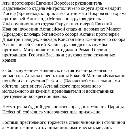
Аты протоиерей Евгений Воробьев; руководитель
Издательского отдела Митрополичьего округа архимандрит
Иосиф (Еременко); клирик алма-атинского Покровского храма
протоиерей Александр Милованов; руководитель
Информационного отдела Округа протоиерей Евгений
Иванов; духовник Астанайской епархии иеромонах Модест
(Дроздов); ключарь Успенского собора Астаны протоиерей
Димитрий Байдек; ключарь Константино-Еленинского собора
Астаны иерей Сергий Калиев; руководитель службы
протокола Митрополита протодиакон Роман Головин;
протодиакон Георгий Засыпкин; духовенство столичных
храмов.
За богослужением молились: настоятельница женского
монастыря Астаны в честь иконы Божией Матери «Взыскание
погибших» игумения Рафаила (Василенко) с насельницами
обители; активисты Астанайского православного
молодежного движения, преподаватели и воспитанники
центральной воскресной школы.
Несмотря на будний день почтить праздник Успения Царицы
Небесной собрались многочисленные прихожане.
Гостями престольного торжества стали чиновники столичной
администрации, сотрудники дипломатических миссий,