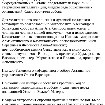
аккредитованных в Астане, представители научной и
творческой интеллигенции, лидеры ряда общественных
организаций, благотворители собора.
Для молитвенного поклонения и духовной поддержки
верующих по благословению митрополита Александра в
Успенский собор из Алма-Аты был доставлен ковчег с
частицами честных мощей новомучеников и исповедников
Казахстанских: священноисповедника Николая, митрополита
Алма-Атинского и Казахстанского; преподобномучеников
Серафима и Феогноста Алма-Атинских;
преподобноисповедника Севастиана Карагандинского;
священномучеников - Виссариона, пресвитера Урджарского;
Василия, пресвитера Жаркентского и Владимира, протоиерея
Лепсинского.
Пел хор Успенского кафедрального собора Астаны под
управлением Ольги Варенцовой.
По окончании Литургии состоялся крестный ход со
святынями, хранящимися в соборе, и славление перед
плащаницей Успения Божией Матери.
Владыка митрополит окропил прихожан святой водой. Было
возглашено торжественное многолетие Предстоятелю Русской