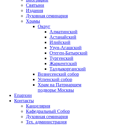
Святыни
Издания
Духовная семинария
Храмы
Округ
Алматинский
Астанайский
Илийский
Узун-Агашский
Отеген-Батырский
Тургенский
Жаркентский
Талдыкорганский
Вознесенский собор
Успенский собор
Храм на Патриаршем
подворье Москвы
Епархии
Контакты
Канцелярия
Кафедральный Собор
Духовная семинария
Тех. администрация