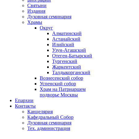
Святыни
Издания
Духовная семинария
Храмы
Округ
Алматинский
Астанайский
Илийский
Узун-Агашский
Отеген-Батырский
Тургенский
Жаркентский
Талдыкорганский
Вознесенский собор
Успенский собор
Храм на Патриаршем
подворье Москвы
Епархии
Контакты
Канцелярия
Кафедральный Собор
Духовная семинария
Тех. администрация