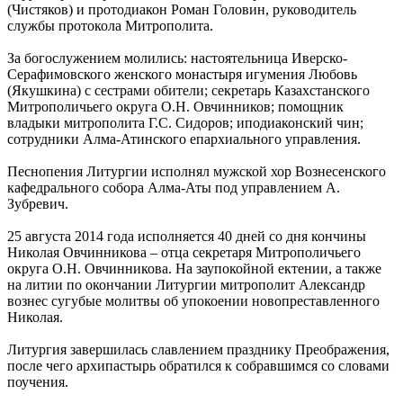
(Чистяков) и протодиакон Роман Головин, руководитель
службы протокола Митрополита.
За богослужением молились: настоятельница Иверско-
Серафимовского женского монастыря игумения Любовь
(Якушкина) с сестрами обители; секретарь Казахстанского
Митрополичьего округа О.Н. Овчинников; помощник
владыки митрополита Г.С. Сидоров; иподиаконский чин;
сотрудники Алма-Атинского епархиального управления.
Песнопения Литургии исполнял мужской хор Вознесенского
кафедрального собора Алма-Аты под управлением А.
Зубревич.
25 августа 2014 года исполняется 40 дней со дня кончины
Николая Овчинникова – отца секретаря Митрополичьего
округа О.Н. Овчинникова. На заупокойной ектении, а также
на литии по окончании Литургии митрополит Александр
вознес сугубые молитвы об упокоении новопреставленного
Николая.
Литургия завершилась славлением празднику Преображения,
после чего архипастырь обратился к собравшимся со словами
поучения.