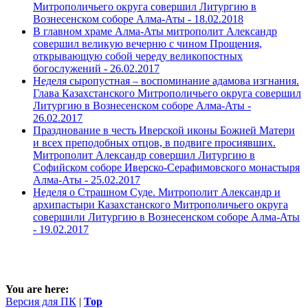
Митрополичьего округа совершил Литургию в
Вознесенском соборе Алма-Аты -
18.02.2018
В главном храме Алма-Аты митрополит Александр
совершил великую вечерню с чином Прощения,
открывающую собой череду великопостных
богослужений -
26.02.2017
Неделя сыропустная – воспоминание адамова изгнания.
Глава Казахстанского Митрополичьего округа совершил
Литургию в Вознесенском соборе Алма-Аты -
26.02.2017
Празднование в честь Иверской иконы Божией Матери
и всех преподобных отцов, в подвиге просиявших.
Митрополит Александр совершил Литургию в
Софийском соборе Иверско-Серафимовского монастыря
Алма-Аты -
25.02.2017
Неделя о Страшном Суде. Митрополит Александр и
архипастыри Казахстанского Митрополичьего округа
совершили Литургию в Вознесенском соборе Алма-Аты
-
19.02.2017
You are here:
Версия для ПК
|
Top