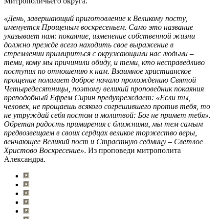
Митрополичьего округа.
«День, завершающий приготовление к Великому посту,
именуется Прощеным воскресеньем. Само это название
указывает нам: покаяние, изменение собственной жизни
должно прежде всего находить свое выражение в
стремлении примириться с окружающими нас людьми –
теми, кому мы причинили обиду, и теми, кто несправедливо
поступил по отношению к нам. Взаимное христианское
прощение полагает доброе начало прохождению Святой
Четыредесятницы, поэтому великий проповедник покаяния
преподобный Ефрем Сирин предупреждает: «Если ты,
человек, не прощаешь всякого согрешившего против тебя, то
не утруждай себя постом и молитвой: Бог не примет тебя».
Обретая радость примирения с ближними, мы тем самым
предвозвещаем в своих сердцах великое торжество веры,
венчающее Великий пост и Страстную седмицу – Светлое
Христово Воскресение»
. Из проповеди митрополита
Александра.