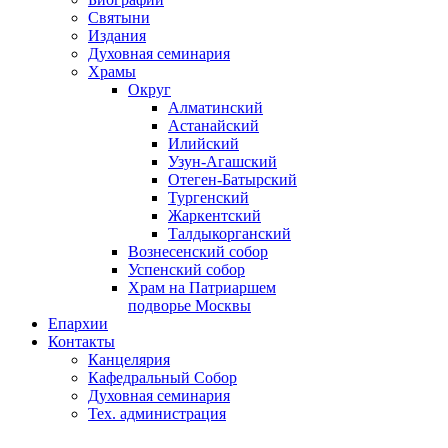
Святыни
Издания
Духовная семинария
Храмы
Округ
Алматинский
Астанайский
Илийский
Узун-Агашский
Отеген-Батырский
Тургенский
Жаркентский
Талдыкорганский
Вознесенский собор
Успенский собор
Храм на Патриаршем
подворье Москвы
Епархии
Контакты
Канцелярия
Кафедральный Собор
Духовная семинария
Тех. администрация