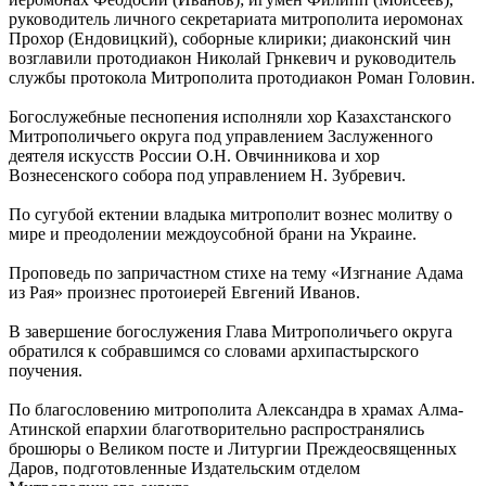
руководитель личного секретариата митрополита иеромонах
Прохор (Ендовицкий), соборные клирики; диаконский чин
возглавили протодиакон Николай Грнкевич и руководитель
службы протокола Митрополита протодиакон Роман Головин.
Богослужебные песнопения исполняли хор Казахстанского
Митрополичьего округа под управлением Заслуженного
деятеля искусств России О.Н. Овчинникова и хор
Вознесенского собора под управлением Н. Зубревич.
По сугубой ектении владыка митрополит вознес молитву о
мире и преодолении междоусобной брани на Украине.
Проповедь по запричастном стихе на тему «Изгнание Адама
из Рая» произнес протоиерей Евгений Иванов.
В завершение богослужения Глава Митрополичьего округа
обратился к собравшимся со словами архипастырского
поучения.
По благословению митрополита Александра в храмах Алма-
Атинской епархии благотворительно распространялись
брошюры о Великом посте и Литургии Преждеосвященных
Даров, подготовленные Издательским отделом