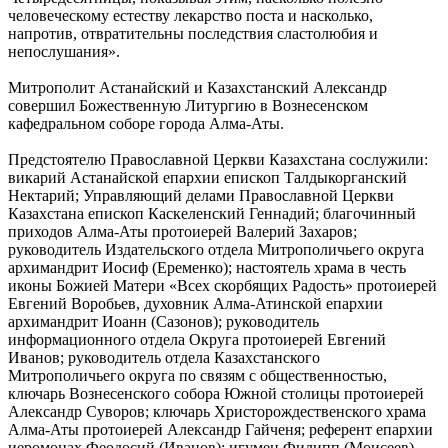
человеческому естеству лекарство поста и насколько,
напротив, отвратительны последствия сластолюбия и
непослушания».
Митрополит Астанайский и Казахстанский Александр
совершил Божественную Литургию в Вознесенском
кафедральном соборе города Алма-Аты.
Предстоятелю Православной Церкви Казахстана сослужили:
викарий Астанайской епархии епископ Талдыкорганский
Нектарий; Управляющий делами Православной Церкви
Казахстана епископ Каскеленский Геннадий; благочинный
приходов Алма-Аты протоиерей Валерий Захаров;
руководитель Издательского отдела Митрополичьего округа
архимандрит Иосиф (Еременко); настоятель храма в честь
иконы Божией Матери «Всех скорбящих Радость» протоиерей
Евгений Воробьев, духовник Алма-Атинской епархии
архимандрит Иоанн (Сазонов); руководитель
информационного отдела Округа протоиерей Евгений
Иванов; руководитель отдела Казахстанского
Митрополичьего округа по связям с общественностью,
ключарь Вознесенского собора Южной столицы протоиерей
Александр Суворов; ключарь Христорождественского храма
Алма-Аты протоиерей Александр Гайченя; референт епархии
иеромонах Феодосий (Иванов); игумен Филипп (Моисеев),